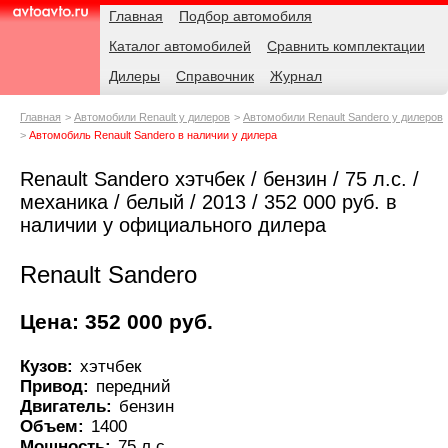
Навигация
Родительские
Главная
Подбор автомобиля
страницы
Каталог автомобилей
Сравнить комплектации
AvtoAvto.ru
Дилеры
Справочник
Журнал
Главная
Автомобили Renault у дилеров
Автомобили Renault Sandero у дилеров
Автомобиль Renault Sandero в наличии у дилера
Renault Sandero хэтчбек / бензин / 75 л.с. /
механика / белый / 2013 / 352 000 руб. в
наличии у официального дилера
Renault Sandero
Цена: 352 000 руб.
Кузов:
хэтчбек
Привод:
передний
Двигатель:
бензин
Объем:
1400
Мощность:
75 л.с.