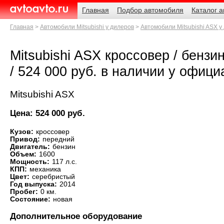
Навигация
Родительские
Главная
Подбор автомобиля
Каталог 
страницы
AvtoAvto.ru
Главная
Автомобили Mitsubishi у дилеров
Автомобили Mitsubishi ASX у
Mitsubishi ASX кроссовер / бензин
/ 524 000 руб. в наличии у офиц
Mitsubishi ASX
Цена: 524 000 руб.
Кузов:
кроссовер
Привод:
передний
Двигатель:
бензин
Объем:
1600
Мощность:
117 л.с.
КПП:
механика
Цвет:
серебристый
Год выпуска:
2014
Пробег:
0 км.
Состояние:
новая
Дополнительное оборудование