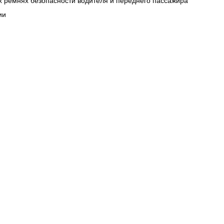
 ремнях безопасности водителя и переднего пассажира
ии