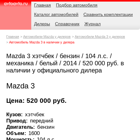
Навигация
Родительские
Главная
Подбор автомобиля
страницы
Каталог автомобилей
Сравнить комплектации
AvtoAvto.ru
Дилеры
Справочник
Журнал
Главная
Автомобили Mazda у дилеров
Автомобили Mazda 3 у дилеров
Автомобиль Mazda 3 в наличии у дилера
Mazda 3 хэтчбек / бензин / 104 л.с. /
механика / белый / 2014 / 520 000 руб. в
наличии у официального дилера
Mazda 3
Цена: 520 000 руб.
Кузов:
хэтчбек
Привод:
передний
Двигатель:
бензин
Объем:
1600
Мощность:
104 л.с.