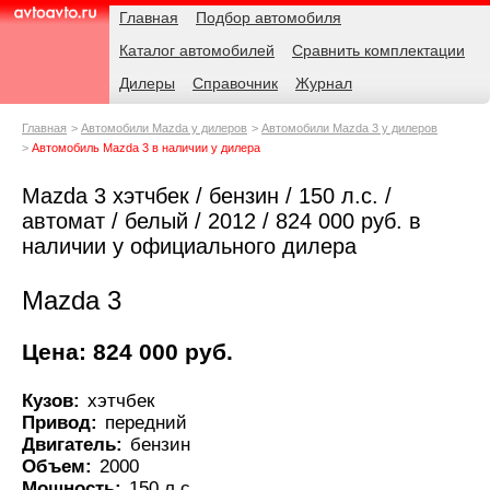
Навигация
Родительские
Главная
Подбор автомобиля
страницы
Каталог автомобилей
Сравнить комплектации
AvtoAvto.ru
Дилеры
Справочник
Журнал
Главная
Автомобили Mazda у дилеров
Автомобили Mazda 3 у дилеров
Автомобиль Mazda 3 в наличии у дилера
Mazda 3 хэтчбек / бензин / 150 л.с. /
автомат / белый / 2012 / 824 000 руб. в
наличии у официального дилера
Mazda 3
Цена: 824 000 руб.
Кузов:
хэтчбек
Привод:
передний
Двигатель:
бензин
Объем:
2000
Мощность:
150 л.с.