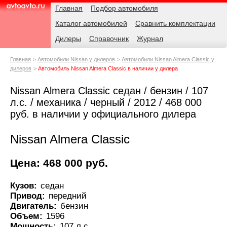
Навигация
Родительские
Главная
Подбор автомобиля
страницы
Каталог автомобилей
Сравнить комплектации
AvtoAvto.ru
Дилеры
Справочник
Журнал
Главная
Автомобили Nissan у дилеров
Автомобили Nissan Almera Classic у
дилеров
Автомобиль Nissan Almera Classic в наличии у дилера
Nissan Almera Classic седан / бензин / 107
л.с. / механика / черный / 2012 / 468 000
руб. в наличии у официального дилера
Nissan Almera Classic
Цена: 468 000 руб.
Кузов:
седан
Привод:
передний
Двигатель:
бензин
Объем:
1596
Мощность:
107 л.с.