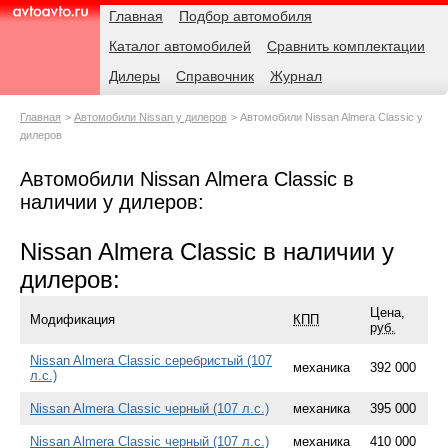
Навигация
Родительские
Главная
Подбор автомобиля
страницы
Каталог автомобилей
Сравнить комплектации
AvtoAvto.ru
Дилеры
Справочник
Журнал
Главная
Автомобили Nissan у дилеров
Автомобили Nissan Almera Classic у
дилеров
Автомобили Nissan Almera Classic в
наличии у дилеров:
Nissan Almera Classic в наличии у
дилеров:
Цена,
Модификация
КПП
руб.
Nissan Almera Classic серебристый (107
механика
392 000
л.с.)
Nissan Almera Classic черный (107 л.с.)
механика
395 000
Nissan Almera Classic черный (107 л.с.)
механика
410 000