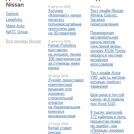
Nissan
6 августа 2026
Nissan
Холдинг
Тест-драйв Nissan
Genser
«Кордиант» начал
Almera Classic.
печатать
Загадка
LegeArtis
полномасштабные
происхождения
Major Auto
прототипы шин
NATC Group
Проверенная
на 3D-принтере
автомобильная
Все дилеры Nissan
3 августа 2026
школа против
Ferrari Portofino
сенсорной моды:
выставлен
почему KGM Torres
на аукцион: более
оказался честнее
100 претендентов
китайских
за суперкар ниже
кроссоверов
рынка
Тест-драйв Avior
28 июля 2026
V90: шесть метров,
Лукойл представил
которые требуют
комплексные
уважения
решения для
дорожно-
Шок-цена и пустой
строительной
салон: вся правда
отрасли
про Avior G10
на Национальном
конкурсе
8 тысяч зрителей,
механизаторов
172 райдера и ноль
процентов права
27 июля 2026
на ошибку: как
Китай ставит
«Прорыв» взорвал
рекорд: