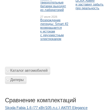
ЦСКА Арену
твердотельные
и заставил забыть
батареи выходят
про реальность
из лабораторий
27 июля 2026
Возрождение
легенды: Smart #2
возвращается
к истокам
с двухместным
электрокаром
Каталог автомобилей
Дилеры
Сравнение комплектаций
Skoda Fabia 1.6 (77 кВт/105 л.с.) АКПП Elegance