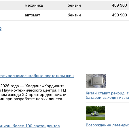
механика
бензин
489 900
автомат
бензин
499 900
o
атать полномасштабные прототипы шин
 2026 года — Холдинг «Кордиант»
я Научно-технического центра НТЦ
Китай ставит рекорд: 
ном заводе 3D-принтер для печати
батареи выходят из л
н при разработке новых линеек.
Возрождение легенды:
аукцион: более 100 претендентов