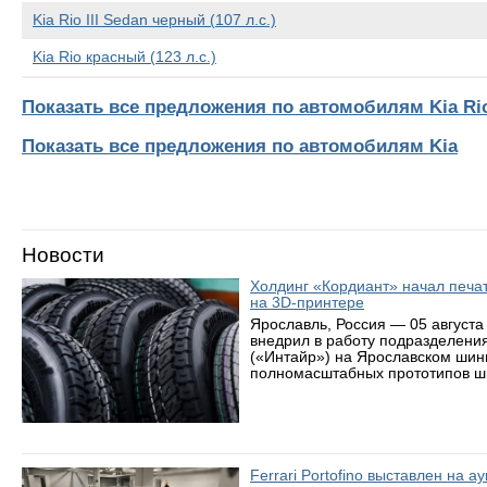
Kia Rio III Sedan черный (107 л.с.)
Kia Rio красный (123 л.с.)
Показать все предложения по автомобилям Kia Ri
Показать все предложения по автомобилям Kia
Новости
Холдинг «Кордиант» начал печ
на 3D-принтере
Ярославль, Россия — 05 августа
внедрил в работу подразделени
(«Интайр») на Ярославском шин
полномасштабных прототипов ши
Ferrari Portofino выставлен на 