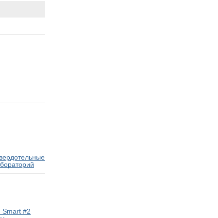
твердотельные
абораторий
 Smart #2