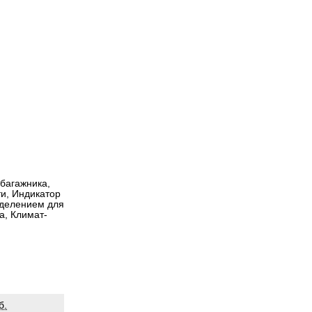
 багажника,
и, Индикатор
тделением для
а, Климат-
б.