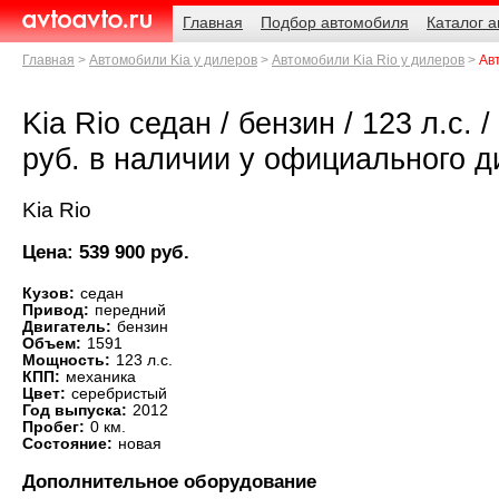
Навигация
Родительские
Главная
Подбор автомобиля
Каталог 
страницы
AvtoAvto.ru
Главная
Автомобили Kia у дилеров
Автомобили Kia Rio у дилеров
Ав
Kia Rio седан / бензин / 123 л.с. 
руб. в наличии у официального 
Kia Rio
Цена: 539 900 руб.
Кузов:
седан
Привод:
передний
Двигатель:
бензин
Объем:
1591
Мощность:
123 л.с.
КПП:
механика
Цвет:
серебристый
Год выпуска:
2012
Пробег:
0 км.
Состояние:
новая
Дополнительное оборудование