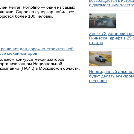
возвращается к исток
с двухместным электр
н Ferrari Portofino — один из самых
ощадки. Спрос на суперкар побил все
борются более 100 человек.
Zeekr 7X установил р
Гиннесса: дрифт в 25
от стен
 решения для дорожно-строительной
рсе механизаторов
нальном конкурсе механизаторов
 организованном Национальной
компаний (НАИК) в Московской области.
Неожиданный альянс: 
будут делать электро
в Европе