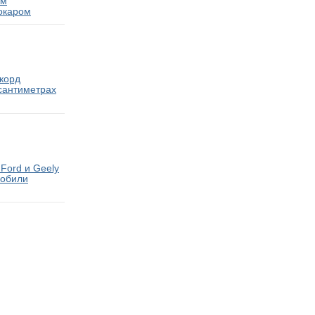
ам
окаром
екорд
 сантиметрах
Ford и Geely
мобили