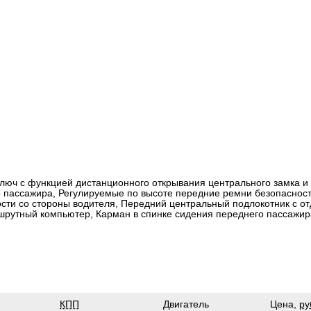
ключ с функцией дистанционного открывания центрального замка и
 пассажира, Регулируемые по высоте передние ремни безопасност
сти со стороны водителя, Передний центральный подлокотник с о
шрутный компьютер, Карман в спинке сидения переднего пассажир
КПП
Двигатель
Цена,
ру