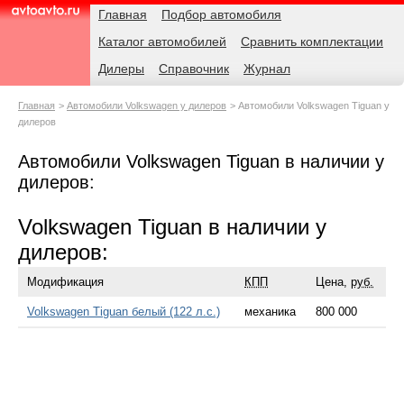
Навигация
Родительские
Главная
Подбор автомобиля
страницы
Каталог автомобилей
Сравнить комплектации
AvtoAvto.ru
Дилеры
Справочник
Журнал
Главная
Автомобили Volkswagen у дилеров
Автомобили Volkswagen Tiguan у
дилеров
Автомобили Volkswagen Tiguan в наличии у
дилеров:
Volkswagen Tiguan в наличии у
дилеров:
Модификация
КПП
Цена,
руб.
Volkswagen Tiguan белый (122 л.с.)
механика
800 000