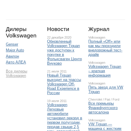
Дилеры
Новости
Журнал
Volkswagen
22 декабря 2020
Volkswagen
Обновленный
Полный «Off» или
Genser
Volkswagen Tiguan
как мы проходили
уже доступен к
внедорожный тест-
Major Auto
покупке в
драйв
Авилон
Фольксваген Центр
Авто АЛЕА
Volkswagen
Внуково
Volkswagen Tiguan
– краткая
Все дилеры
21 июля 2011
Новый Tiguan
информация
Volkswagen
выходит на трассы
Volkswagen
Volkswagen Off-
Пять звезд для VW
Road Experience в
Tiguan
России
Chevrolet
/
Fiat
/
Ford
19 июля 2011
Все премьеры
Volkswagen
Франкфуртского
Легковые
автосалона
автомобили
установил рекорд в
Volkswagen
первом полугодии,
VW Tiguan —
продав свыше 2,5
машина с жестким