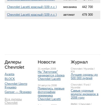
Chevrolet Lacetti красный (109 л.с.)
механика
442 700
Chevrolet Lacetti красный (109 л.с.)
автомат
479 300
Дилеры
Новости
Журнал
Chevrolet
21 ноября 2008
Chevrolet
/
Hyundai
/
На "Автоторе"
KIA
Avanta
Лучшие седаны до
начинается сборка
500 000 рублей
Chevrolet Lacetti
BLOCK
Chevrolet Центр
Chevrolet
/
Ford
/
24 августа 2008
Кунцево
Hyundai
Появились первые
Самые удачные
фотографии
Genser — Ясенево
модели иномарок в
преемника
2008 году
Chevrolet Lacetti
Все дилеры
Chevrolet
BMW
/
Chevrolet
/