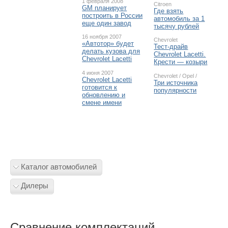
1 февраля 2008
Citroen
GM планирует
Где взять
построить в России
автомобиль за 1
еще один завод
тысячу рублей
16 ноября 2007
Chevrolet
«Автотор» будет
Тест-драйв
делать кузова для
Chevrolet Lacetti.
Chevrolet Lacetti
Крести — козыри
4 июня 2007
Chevrolet
/
Opel
/
Chevrolet Lacetti
Три источника
готовится к
популярности
обновлению и
смене имени
Каталог автомобилей
Дилеры
Сравнение комплектаций