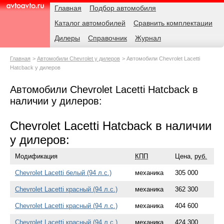
Навигация
Родительские
Главная
Подбор автомобиля
страницы
Каталог автомобилей
Сравнить комплектации
AvtoAvto.ru
Дилеры
Справочник
Журнал
Главная
Автомобили Chevrolet у дилеров
Автомобили Chevrolet Lacetti
Hatcback у дилеров
Автомобили Chevrolet Lacetti Hatcback в
наличии у дилеров:
Chevrolet Lacetti Hatcback в наличии
у дилеров:
Модификация
КПП
Цена,
руб.
Chevrolet Lacetti белый (94 л.с.)
механика
305 000
Chevrolet Lacetti красный (94 л.с.)
механика
362 300
Chevrolet Lacetti красный (94 л.с.)
механика
404 600
Chevrolet Lacetti красный (94 л.с.)
механика
424 300