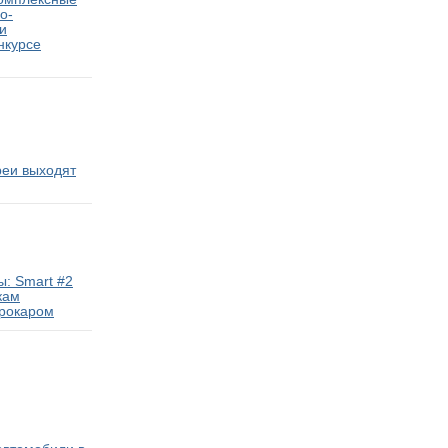
о-
и
нкурсе
реи выходят
: Smart #2
кам
трокаром