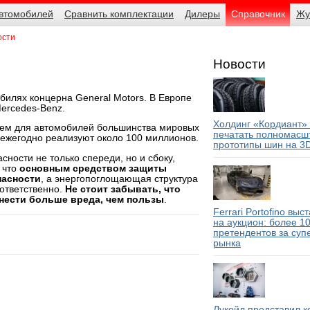
автомобилей
Сравнить комплектации
Дилеры
Справочник
Жу
ости
Новости
обилях концерна General Motors. В Европе
Mercedes-Benz.
Холдинг «Кордиант»
ием для автомобилей большинства мировых
печатать полномасш
х ежегодно реализуют около 100 миллионов.
прототипы шин на 3
ости не только спереди, но и сбоку,
, что
основным средством защиты
пасности
, а энергопоглощающая структура
оответственно.
Не стоит забывать, что
нести больше вреда, чем пользы
.
Ferrari Portofino выс
на аукцион: более 1
претендентов за суп
рынка
Лукойл представил 