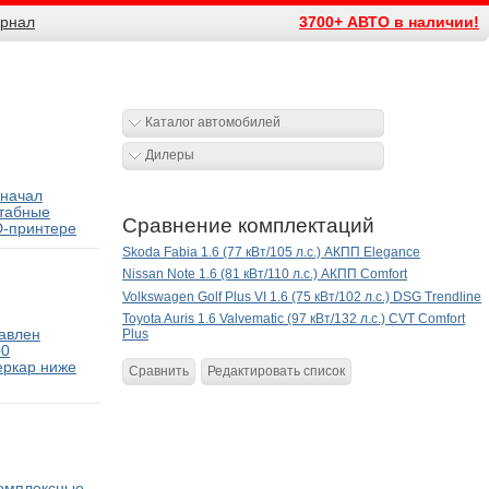
рнал
3700+ АВТО в наличии!
Каталог автомобилей
Дилеры
 начал
табные
Сравнение комплектаций
D-принтере
Skoda Fabia 1.6 (77 кВт/105 л.с.) АКПП Elegance
Nissan Note 1.6 (81 кВт/110 л.с.) АКПП Comfort
Volkswagen Golf Plus VI 1.6 (75 кВт/102 л.с.) DSG Trendline
Toyota Auris 1.6 Valvematic (97 кВт/132 л.с.) CVT Comfort
тавлен
Plus
00
еркар ниже
Сравнить
Редактировать список
комплексные