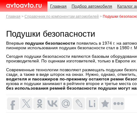
Навигация
Родительские
Главная
Подбор автомобиля
Каталог 
страницы
AvtoAvto.ru
Главная
Справочник по компонентам автомобилей
Подушки безопасн
Подушки безопасности
Впервые
подушки безопасности
появились в 1974 г. на автом
пионером использования подушек безопасности стал в 1980 г. 
Сегодня подушки безопасности являются базовым оборудован
производителей. По оценкам изготовителей, только в Европе и
Современные технологии позволяют размещать подушки безопасн
сзади, а также в виде шторок на окнах. Нужно, однако, отметить
водителя и пассажиров по-прежнему остаются ремни безо
кузова и подушки занимают в рейтинге второе и третье места с
без использования ремней безопасности подушки могут на