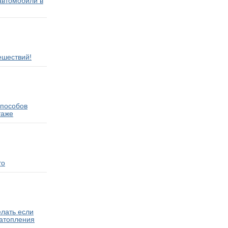
втомобили в
ешествий!
способов
таже
то
елать если
затопления