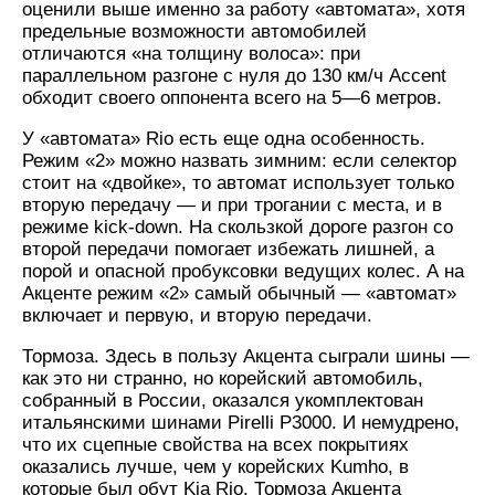
оценили выше именно за работу «автомата», хотя
предельные возможности автомобилей
отличаются «на толщину волоса»: при
параллельном разгоне с нуля до 130 км/ч Accent
обходит своего оппонента всего на 5—6 метров.
У «автомата» Rio есть еще одна особенность.
Режим «2» можно назвать зимним: если селектор
стоит на «двойке», то автомат использует только
вторую передачу — и при трогании с места, и в
режиме kick-down. На скользкой дороге разгон со
второй передачи помогает избежать лишней, а
порой и опасной пробуксовки ведущих колес. А на
Акценте режим «2» самый обычный — «автомат»
включает и первую, и вторую передачи.
Тормоза. Здесь в пользу Акцента сыграли шины —
как это ни странно, но корейский автомобиль,
собранный в России, оказался укомплектован
итальянскими шинами Pirelli P3000. И немудрено,
что их сцепные свойства на всех покрытиях
оказались лучше, чем у корейских Kumho, в
которые был обут Kia Rio. Тормоза Акцента