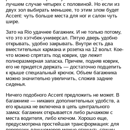
лучшем случае четырех с половиной. Но если из
двух зол выбирать меньшее, то этим злом будет
Accent: чуть больше места для ног и салон чуть
шире.
Зато на Rio удачнее багажник. И не только потому,
что это хэтчбек-универсал. Пятую дверь удобно
открывать, удобно закрывать. Внутри есть два
вместительных кармана и розетка на 12 вольт. Кое-
что можно спрятать под коврик, где лежит
полноразмерная запаска. Причем, подняв коврик,
его не придется держать — достаточно подцепить
к крыше специальный крючок. Объем багажника
можно значительно увеличить, сложив задние
сиденья.
Ничего подобного Accent предложить не может. В
багажнике — никаких дополнительных удобств, а
его крышка не включена в цепь центрального
замка: багажник открывается либо рычажком с
места водителя, либо ключом. Хорошо еще,
предусмотрена простейшая трансформация: для
перевозки длинномеров можно откинуть спинку