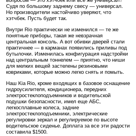
вопросом — это хэтчбек или все же универсал?
Судя по большому заднему свесу — универсал.
Но производители настойчиво уверяют, что
хэтчбек. Пусть будет так.
Внутри Rio практически не изменился — те же
понятные приборы, такая же невзрачная
центральная консоль. А вот обивки дверей стали
практичнее — в карманах появились приливы под
бутылочки. Изменилась конфигурация надстройки
над центральным тоннелем — приятно, что ниши
для мелких вещей застелены резиновыми
ковриками, которые можно легко снять и помыть.
Наш Kia Rio, кроме входящих в базовое оснащение
гидроусилителя, кондиционера, передних
электростеклоподъемников и водительской
подушки безопасности, имел еще АБС,
легкосплавные колеса, задние
электростеклоподъемники, электрические
регулировки зеркал и регулируемое по высоте
водительское сиденье. Доплата за все эти радости
составила $1500.