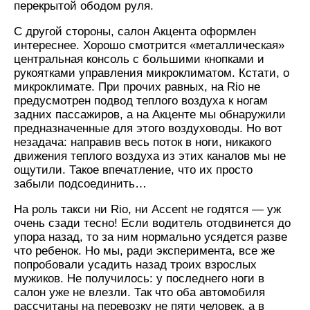
перекрытой ободом руля.
С другой стороны, салон Акцента оформлен
интереснее. Хорошо смотрится «металлическая»
центральная консоль с большими кнопками и
рукоятками управления микроклиматом. Кстати, о
микроклимате. При прочих равных, на Rio не
предусмотрен подвод теплого воздуха к ногам
задних пассажиров, а на Акценте мы обнаружили
предназначенные для этого воздуховоды. Но вот
незадача: направив весь поток в ноги, никакого
движения теплого воздуха из этих каналов мы не
ощутили. Такое впечатление, что их просто
забыли подсоединить…
На роль такси ни Rio, ни Accent не годятся — уж
очень сзади тесно! Если водитель отодвинется до
упора назад, то за ним нормально усядется разве
что ребенок. Но мы, ради эксперимента, все же
попробовали усадить назад троих взрослых
мужиков. Не получилось: у последнего ноги в
салон уже не влезли. Так что оба автомобиля
рассчитаны на перевозку не пяти человек, а в