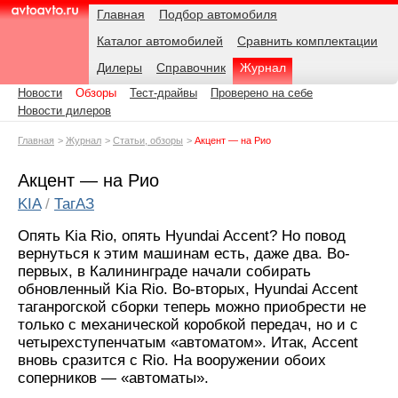
Навигация
Подразделы
Родительские
Дата:
Главная
Подбор автомобиля
страницы
Каталог автомобилей
Сравнить комплектации
AvtoAvto.ru
Дилеры
Справочник
Журнал
Новости
Обзоры
Тест-драйвы
Проверено на себе
Новости дилеров
Главная
Журнал
Статьи, обзоры
Акцент — на Рио
Акцент — на Рио
KIA
/
ТагАЗ
Опять Kia Rio, опять Hyundai Accent? Но повод
вернуться к этим машинам есть, даже два. Во-
первых, в Калининграде начали собирать
обновленный Kia Rio. Во-вторых, Hyundai Accent
таганрогской сборки теперь можно приобрести не
только с механической коробкой передач, но и с
четырехступенчатым «автоматом». Итак, Accent
вновь cразится с Rio. На вооружении обоих
соперников — «автоматы».