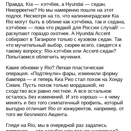
Правда, Kia — хэтчбек, а Hyundai — седан.
Некорректно? Но мы намеренно пошли на этот
подлог. Несмотря на то, что калининградские Kia
Rio могут быть в облике как хэтчбека, так и седана,
хэтчбеки — пока что редкий для России случай! —
раскупают гораздо охотнее. А Hyundai Accent
собирают в Таганроге только с кузовом седан. Так
что мучительный выбор, скорее всего, сведется к
такому вопросу: Rio-хэтчбек или Accent-седан?
Попытаемся облегчить мучения.
Какие обновки у Rio? Легкая пластическая
операция. «Подтянули» фары, изменили форму
бампера — и теперь Киа Рио стал похож на Хонду
Сивик. Пусть похож только мордашкой, но
сходство все равно лестное. А все остальное
осталось без изменений. И это хорошо — к чему
менять и без того симпатичный профиль, который
выгодно отличает Rio от конкурентов, например, от
того же безликого Акцента.
Глядя на Rio, мы в очередной раз задались