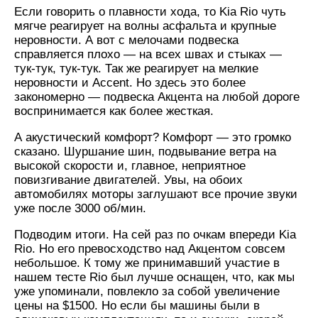
Если говорить о плавности хода, то Kia Rio чуть
мягче реагирует на волны асфальта и крупные
неровности. А вот с мелочами подвеска
справляется плохо — на всех швах и стыках —
тук-тук, тук-тук. Так же реагирует на мелкие
неровности и Accent. Но здесь это более
закономерно — подвеска Акцента на любой дороге
воспринимается как более жесткая.
А акустический комфорт? Комфорт — это громко
сказано. Шуршание шин, подвывание ветра на
высокой скорости и, главное, неприятное
повизгивание двигателей. Увы, на обоих
автомобилях моторы заглушают все прочие звуки
уже после 3000 об/мин.
Подводим итоги. На сей раз по очкам впереди Kia
Rio. Но его превосходство над Акцентом совсем
небольшое. К тому же принимавший участие в
нашем тесте Rio был лучше оснащен, что, как мы
уже упоминали, повлекло за собой увеличение
цены на $1500. Но если бы машины были в