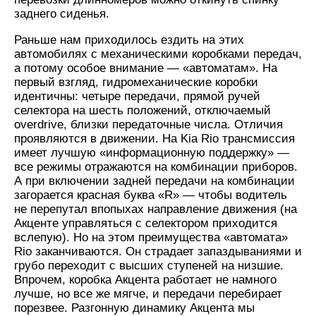
заднего сиденья.
Раньше нам приходилось ездить на этих
автомобилях с механическими коробками передач,
а потому особое внимание — «автоматам». На
первый взгляд, гидромеханические коробки
идентичны: четыре передачи, прямой ручей
селектора на шесть положений, отключаемый
overdrive, близки передаточные числа. Отличия
проявляются в движении. На Kia Rio трансмиссия
имеет лучшую «информационную поддержку» —
все режимы отражаются на комбинации приборов.
А при включении задней передачи на комбинации
загорается красная буква «R» — чтобы водитель
не перепутал впопыхах направление движения (на
Акценте управляться с селектором приходится
вслепую). Но на этом преимущества «автомата»
Rio заканчиваются. Он страдает запаздываниями и
грубо переходит с высших ступеней на низшие.
Впрочем, коробка Акцента работает не намного
лучше, но все же мягче, и передачи перебирает
порезвее. Разгонную динамику Акцента мы