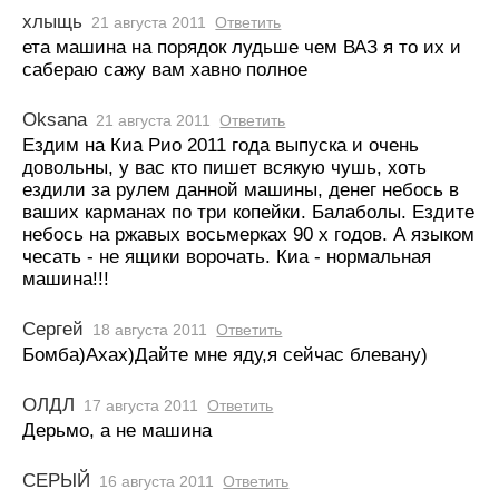
хлыщь
21 августа 2011
Ответить
ета машина на порядок лудьше чем ВАЗ я то их и
сабераю сажу вам хавно полное
Oksana
21 августа 2011
Ответить
Ездим на Киа Рио 2011 года выпуска и очень
довольны, у вас кто пишет всякую чушь, хоть
ездили за рулем данной машины, денег небось в
ваших карманах по три копейки. Балаболы. Ездите
небось на ржавых восьмерках 90 х годов. А языком
чесать - не ящики ворочать. Киа - нормальная
машина!!!
Сергей
18 августа 2011
Ответить
Бомба)Ахах)Дайте мне яду,я сейчас блевану)
ОЛДЛ
17 августа 2011
Ответить
Дерьмо, а не машина
СЕРЫЙ
16 августа 2011
Ответить