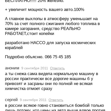
БЕСПЛАТНО!!!!! 20% железно.
+ увеличит мощность вашего авто.100%
А главное выхлопы в атмосферу уменьшает на
70% за счет полного сжигания любого топлива в
камере загорания, средство РЕАЛЬНО
РАБОТАЕТ,стоит копейки
разработано НАССО для запуска космических
кораблей
Подробно объясню. 066 75 45 185
аноним
9 сентября 2011
Ответить
а ты снежа сама видела нормальную машину в
россии практически все дорогие машины б у
привозят и засраны они по полной не всякая
химчистка отмоет сразу
сергей
9 сентября 2011
Ответить
в россии всякое говно становиться бомбой только
лишь потому, что цены на авто выше вдвое против