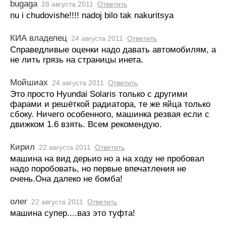
bugaga
28 августа 2011
Ответить
nu i chudovishe!!!! nadoj bilo tak nakuritsya
КИА владелец
24 августа 2011
Ответить
Справедливые оценки надо давать автомобилям, а
не лить грязь на страницы инета.
Мойшиах
24 августа 2011
Ответить
Это просто Hyundai Solaris только с другими
фарами и решёткой радиатора, те же яйца только
сбоку. Ничего особенного, машинка резвая если с
движком 1.6 взять. Всем рекомендую.
Кирил
22 августа 2011
Ответить
машина на вид дерьио но а на ходу не пробовал
надо поробовать, но первые впечатления не
очень.Она далеко не бомба!
олег
22 августа 2011
Ответить
машина супер....ваз это туфта!