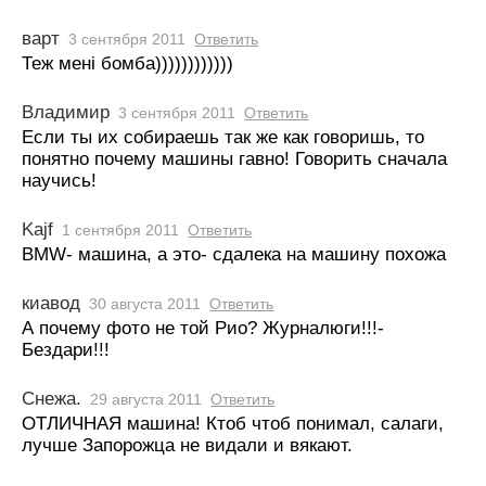
варт
3 сентября 2011
Ответить
Теж менi бомба))))))))))))
Владимир
3 сентября 2011
Ответить
Если ты их собираешь так же как говоришь, то
понятно почему машины гавно! Говорить сначала
научись!
Kajf
1 сентября 2011
Ответить
BMW- машина, а это- сдалека на машину похожа
киавод
30 августа 2011
Ответить
А почему фото не той Рио? Журналюги!!!-
Бездари!!!
Снежа.
29 августа 2011
Ответить
ОТЛИЧНАЯ машина! Ктоб чтоб понимал, салаги,
лучше Запорожца не видали и вякают.