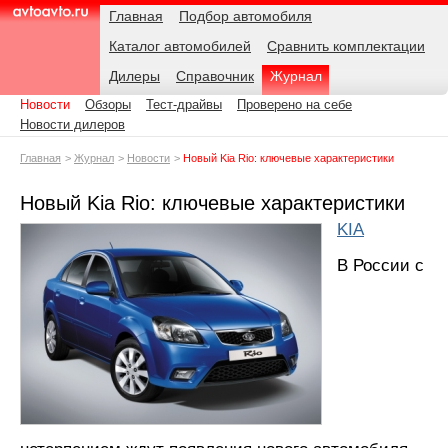
Навигация
Подразделы
Родительские
Дата:
Главная
Подбор автомобиля
страницы
Каталог автомобилей
Сравнить комплектации
AvtoAvto.ru
Дилеры
Справочник
Журнал
Новости
Обзоры
Тест-драйвы
Проверено на себе
Новости дилеров
Главная
Журнал
Новости
Новый Kia Rio: ключевые характеристики
Новый Kia Rio: ключевые характеристики
KIA
В России с