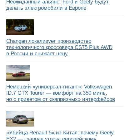
Неожиданный альянс: Ford и Geely будут
делать электромобили в Европе
Changan локализует производство
технологичного кроссовера CS75 Plus AWD
в России и снижает цену
Немецкий «универсал-гигант»: Volkswagen
ID.7 GTX Tourer — комфорт на 350 миль,
но с приветом от «капризных» интерфейсов
«Убийца Renault 5» из Китая: почему Geely
EX2 — главная угроза европейскому