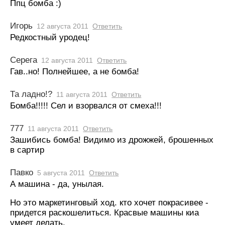
Ппц бомба :)
Игорь
12 августа 2011
Ответить
Редкостный уродец!
Серега
12 августа 2011
Ответить
Гав..но! Полнейшее, а не бомба!
Та ладно!?
11 августа 2011
Ответить
Бомба!!!!! Сел и взорвался от смеха!!!
777
11 августа 2011
Ответить
Зашибись бомба! Видимо из дрожжей, брошенных
в сартир
Павко
5 августа 2011
Ответить
А машина - да, унылая.
Но это маркетинговый ход. кто хочет покрасивее -
придется раскошелиться. Красвые машины киа
умеет делать.