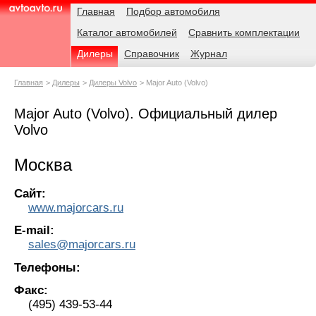
Навигация
Родительские
Главная
Подбор автомобиля
страницы
Каталог автомобилей
Сравнить комплектации
AvtoAvto.ru
Дилеры
Справочник
Журнал
Главная
Дилеры
Дилеры Volvo
Major Auto (Volvo)
Major Auto (Volvo). Официальный дилер
Volvo
Москва
Сайт:
www.majorcars.ru
E-mail:
sales@majorcars.ru
Телефоны:
Факс:
(495) 439-53-44