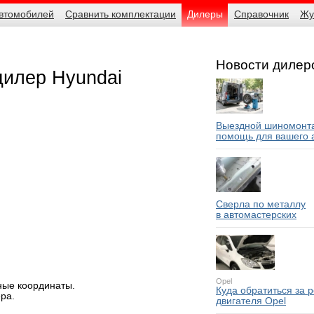
автомобилей
Сравнить комплектации
Дилеры
Справочник
Жу
Новости дилер
дилер Hyundai
Выездной шиномонта
помощь для вашего 
Сверла по металлу
в автомастерских
Opel
ные координаты.
Куда обратиться за 
ра.
двигателя Opel