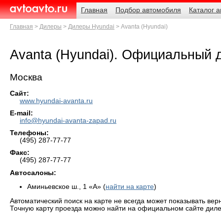
Навигация
Родительские
Главная
Подбор автомобиля
Каталог 
страницы
AvtoAvto.ru
Главная
Дилеры
Дилеры Hyundai
Avanta (Hyundai)
Avanta (Hyundai). Официальный 
Москва
Сайт:
www.hyundai-avanta.ru
E-mail:
info@hyundai-avanta-zapad.ru
Телефоны:
(495) 287-77-77
Факс:
(495) 287-77-77
Автосалоны:
Аминьевское ш., 1 «А» (
найти на карте
)
Автоматический поиск на карте не всегда может показывать вер
Точную карту проезда можно найти на официальном сайте диле