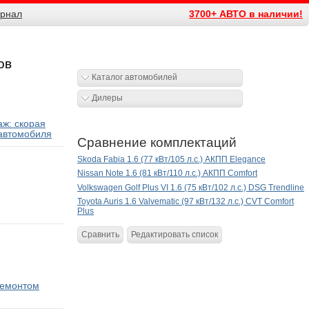
рнал
3700+ АВТО в наличии!
ов
Каталог автомобилей
Дилеры
ж: скорая
автомобиля
Сравнение комплектаций
Skoda Fabia 1.6 (77 кВт/105 л.с.) АКПП Elegance
Nissan Note 1.6 (81 кВт/110 л.с.) АКПП Comfort
Volkswagen Golf Plus VI 1.6 (75 кВт/102 л.с.) DSG Trendline
Toyota Auris 1.6 Valvematic (97 кВт/132 л.с.) CVT Comfort
Plus
Сравнить
Редактировать список
ремонтом