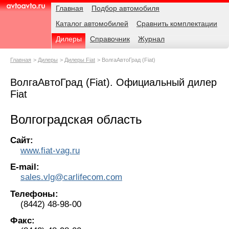
Навигация
Родительские
Главная
Подбор автомобиля
страницы
Каталог автомобилей
Сравнить комплектации
AvtoAvto.ru
Дилеры
Справочник
Журнал
Главная
Дилеры
Дилеры Fiat
ВолгаАвтоГрад (Fiat)
ВолгаАвтоГрад (Fiat). Официальный дилер
Fiat
Волгоградская область
Сайт:
www.fiat-vag.ru
E-mail:
sales.vlg@carlifecom.com
Телефоны:
(8442) 48-98-00
Факс: