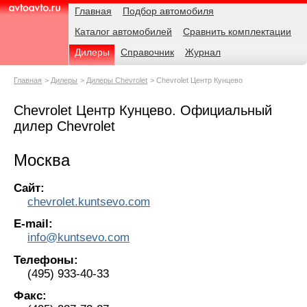
Навигация
Родительские
Главная
Подбор автомобиля
страницы
Каталог автомобилей
Сравнить комплектации
AvtoAvto.ru
Дилеры
Справочник
Журнал
Главная
Дилеры
Дилеры Chevrolet
Chevrolet Центр Кунцево
Chevrolet Центр Кунцево. Официальный
дилер Chevrolet
Москва
Сайт:
chevrolet.kuntsevo.com
E-mail:
info@kuntsevo.com
Телефоны:
(495) 933-40-33
Факс: