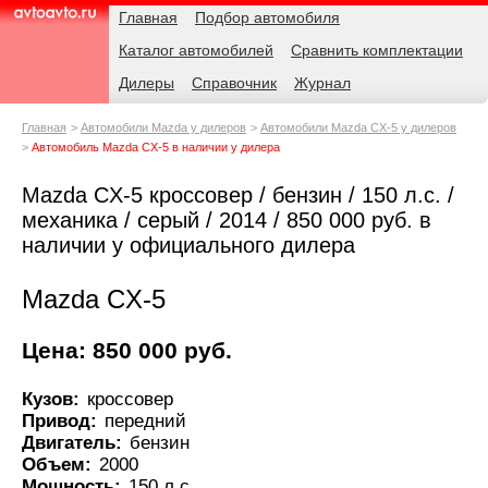
Навигация
Родительские
Главная
Подбор автомобиля
страницы
Каталог автомобилей
Сравнить комплектации
AvtoAvto.ru
Дилеры
Справочник
Журнал
Главная
Автомобили Mazda у дилеров
Автомобили Mazda CX-5 у дилеров
Автомобиль Mazda CX-5 в наличии у дилера
Mazda CX-5 кроссовер / бензин / 150 л.с. /
механика / серый / 2014 / 850 000 руб. в
наличии у официального дилера
Mazda CX-5
Цена: 850 000 руб.
Кузов:
кроссовер
Привод:
передний
Двигатель:
бензин
Объем:
2000
Мощность:
150 л.с.