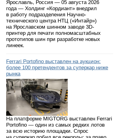
Ярославль, Россия — 05 августа 2026
года — Холдинг «Кордиант» внедрил
в работу подразделения Научно-
технического центра НТЦ («Интайр»)
на Ярославском шинном заводе 3D-
принтер для печати полномасштабных
прототипов шин при разработке новых
линеек.
Ferrari Portofino выставлен на аукцион:
более 100 претендентов за суперкар ниже
рынка
На платформе MIGTORG выставлен Ferrari
Portofino — один из самых редких лотов
за всю историю площадки. Спрос
на суперкар побил все рекорды: за право