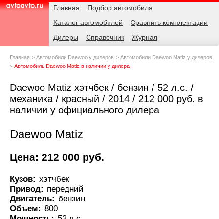
Навигация
Родительские
Главная
Подбор автомобиля
страницы
Каталог автомобилей
Сравнить комплектации
AvtoAvto.ru
Дилеры
Справочник
Журнал
Главная
Автомобили Daewoo у дилеров
Автомобили Daewoo Matiz у дилеров
Автомобиль Daewoo Matiz в наличии у дилера
Daewoo Matiz хэтчбек / бензин / 52 л.с. /
механика / красный / 2014 / 212 000 руб. в
наличии у официального дилера
Daewoo Matiz
Цена: 212 000 руб.
Кузов:
хэтчбек
Привод:
передний
Двигатель:
бензин
Объем:
800
Мощность:
52 л.с.