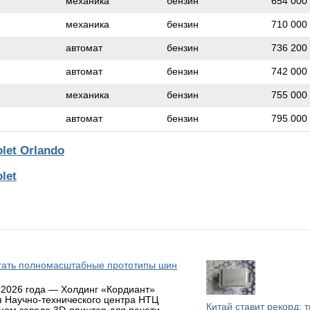
механика
бензин
654 000
механика
бензин
710 000
автомат
бензин
736 200
автомат
бензин
742 000
механика
бензин
755 000
автомат
бензин
795 000
let Orlando
let
атать полномасштабные прототипы шин
 2026 года — Холдинг «Кордиант»
я Научно-технического центра НТЦ
Китай ставит рекорд: 