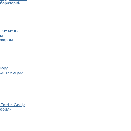
абораторий
 Smart #2
ам
окаром
екорд
 сантиметрах
Ford и Geely
мобили