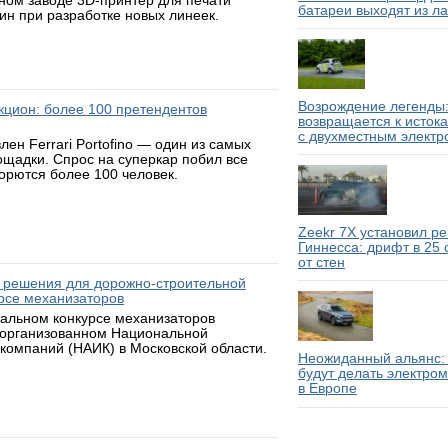
ном заводе 3D-принтер для печати
батареи выходят из л
н при разработке новых линеек.
Возрождение легенды:
аукцион: более 100 претендентов
возвращается к исток
с двухместным электр
н Ferrari Portofino — один из самых
ощадки. Спрос на суперкар побил все
борются более 100 человек.
Zeekr 7X установил р
Гиннесса: дрифт в 25
от стен
 решения для дорожно-строительной
рсе механизаторов
нальном конкурсе механизаторов
 организованном Национальной
компаний (НАИК) в Московской области.
Неожиданный альянс: 
будут делать электро
в Европе