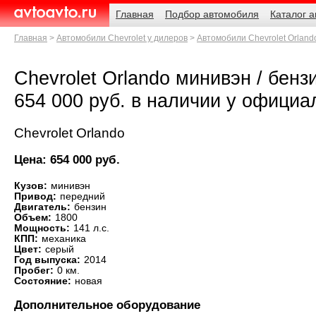
Навигация
Родительские
Главная
Подбор автомобиля
Каталог 
страницы
AvtoAvto.ru
Главная
Автомобили Chevrolet у дилеров
Автомобили Chevrolet Orland
Chevrolet Orlando минивэн / бензин
654 000 руб. в наличии у официа
Chevrolet Orlando
Цена: 654 000 руб.
Кузов:
минивэн
Привод:
передний
Двигатель:
бензин
Объем:
1800
Мощность:
141 л.с.
КПП:
механика
Цвет:
серый
Год выпуска:
2014
Пробег:
0 км.
Состояние:
новая
Дополнительное оборудование