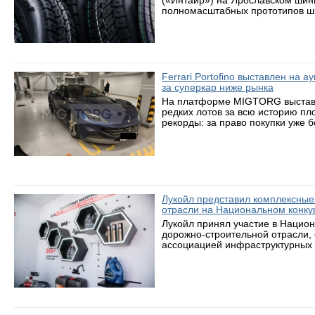
(«Интайр») на Ярославском шин
полномасштабных прототипов ши
Ferrari Portofino выставлен на 
за суперкар ниже рынка
На платформе MIGTORG выставле
редких лотов за всю историю пл
рекорды: за право покупки уже 
Лукойл представил комплексные
отрасли на Национальном конку
Лукойл принял участие в Нацио
дорожно-строительной отрасли,
ассоциацией инфраструктурных 