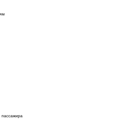
иям
о пассажира