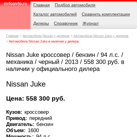
Навигация
Родительские
Главная
Подбор автомобиля
страницы
Каталог автомобилей
Сравнить комплектации
AvtoAvto.ru
Дилеры
Справочник
Журнал
Главная
Автомобили Nissan у дилеров
Автомобили Nissan Juke у дилеров
Автомобиль Nissan Juke в наличии у дилера
Nissan Juke кроссовер / бензин / 94 л.с. /
механика / черный / 2013 / 558 300 руб. в
наличии у официального дилера
Nissan Juke
Цена: 558 300 руб.
Кузов:
кроссовер
Привод:
передний
Двигатель:
бензин
Объем:
1600
Мощность:
94 л.с.