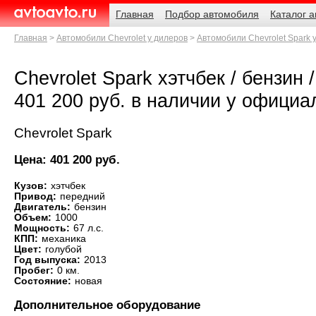
Навигация
Родительские
Главная
Подбор автомобиля
Каталог 
страницы
AvtoAvto.ru
Главная
Автомобили Chevrolet у дилеров
Автомобили Chevrolet Spark 
Chevrolet Spark хэтчбек / бензин /
401 200 руб. в наличии у официа
Chevrolet Spark
Цена: 401 200 руб.
Кузов:
хэтчбек
Привод:
передний
Двигатель:
бензин
Объем:
1000
Мощность:
67 л.с.
КПП:
механика
Цвет:
голубой
Год выпуска:
2013
Пробег:
0 км.
Состояние:
новая
Дополнительное оборудование