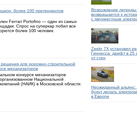
Возрождение легенды:
аукцион: более 100 претендентов
возвращается к исток
с двухместным электр
н Ferrari Portofino — один из самых
ощадки. Спрос на суперкар побил все
борются более 100 человек.
Zeekr 7X установил р
Гиннесса: дрифт в 25
от стен
 решения для дорожно-строительной
рсе механизаторов
нальном конкурсе механизаторов
 организованном Национальной
компаний (НАИК) в Московской области.
Неожиданный альянс: 
будут делать электро
в Европе