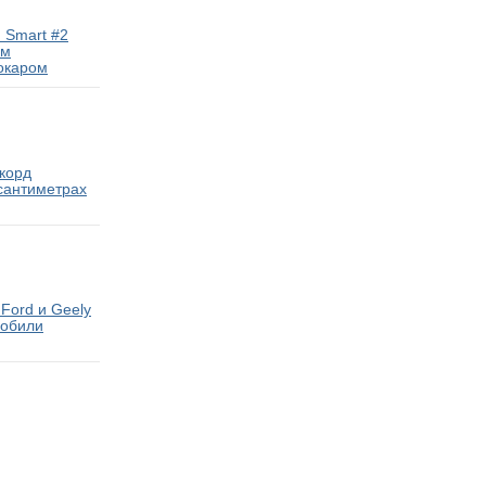
 Smart #2
ам
окаром
екорд
 сантиметрах
Ford и Geely
мобили