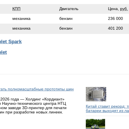
КПП
Двигатель
Цена,
руб.
механика
бензин
236 000
механика
бензин
401 200
let Spark
let
атать полномасштабные прототипы шин
 2026 года — Холдинг «Кордиант»
я Научно-технического центра НТЦ
Китай ставит рекорд: 
ном заводе 3D-принтер для печати
батареи выходят из л
н при разработке новых линеек.