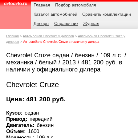
Навигация
Родительские
Главная
Подбор автомобиля
страницы
Каталог автомобилей
Сравнить комплектации
AvtoAvto.ru
Дилеры
Справочник
Журнал
Главная
Автомобили Chevrolet у дилеров
Автомобили Chevrolet Cruze у
дилеров
Автомобиль Chevrolet Cruze в наличии у дилера
Chevrolet Cruze седан / бензин / 109 л.с. /
механика / белый / 2013 / 481 200 руб. в
наличии у официального дилера
Chevrolet Cruze
Цена: 481 200 руб.
Кузов:
седан
Привод:
передний
Двигатель:
бензин
Объем:
1600
Мощность:
109 л.с.