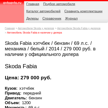
Навигация
Родительские
Главная
Подбор автомобиля
страницы
Каталог автомобилей
Сравнить комплектации
AvtoAvto.ru
Дилеры
Справочник
Журнал
Главная
Автомобили Skoda у дилеров
Автомобили Skoda Fabia у дилеров
Автомобиль Skoda Fabia в наличии у дилера
Skoda Fabia хэтчбек / бензин / 69 л.с. /
механика / белый / 2014 / 279 000 руб. в
наличии у официального дилера
Skoda Fabia
Цена: 279 000 руб.
Кузов:
хэтчбек
Привод:
передний
Двигатель:
бензин
Объем:
1200
Мощность:
69 л.с.