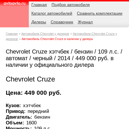
Навигация
Родительские
Главная
Подбор автомобиля
страницы
Каталог автомобилей
Сравнить комплектации
AvtoAvto.ru
Дилеры
Справочник
Журнал
Главная
Автомобили Chevrolet у дилеров
Автомобили Chevrolet Cruze у
дилеров
Автомобиль Chevrolet Cruze в наличии у дилера
Chevrolet Cruze хэтчбек / бензин / 109 л.с. /
автомат / черный / 2014 / 449 000 руб. в
наличии у официального дилера
Chevrolet Cruze
Цена: 449 000 руб.
Кузов:
хэтчбек
Привод:
передний
Двигатель:
бензин
Объем:
1600
Мощность:
109 л.с.