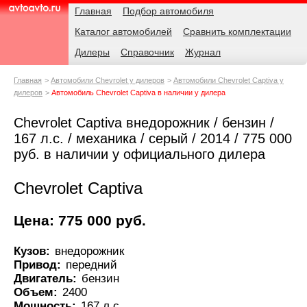
Навигация
Родительские
Главная
Подбор автомобиля
страницы
Каталог автомобилей
Сравнить комплектации
AvtoAvto.ru
Дилеры
Справочник
Журнал
Главная
Автомобили Chevrolet у дилеров
Автомобили Chevrolet Captiva у
дилеров
Автомобиль Chevrolet Captiva в наличии у дилера
Chevrolet Captiva внедорожник / бензин /
167 л.с. / механика / серый / 2014 / 775 000
руб. в наличии у официального дилера
Chevrolet Captiva
Цена: 775 000 руб.
Кузов:
внедорожник
Привод:
передний
Двигатель:
бензин
Объем:
2400
Мощность:
167 л.с.