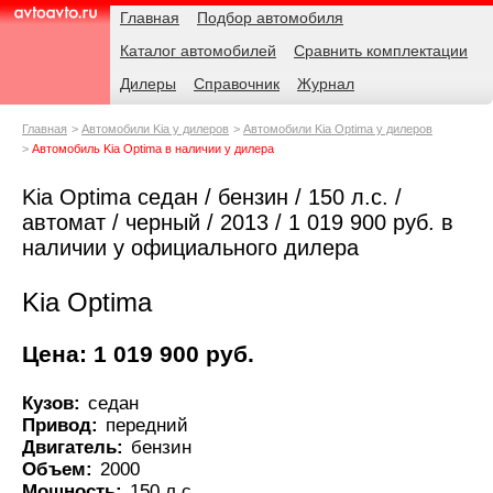
Навигация
Родительские
Главная
Подбор автомобиля
страницы
Каталог автомобилей
Сравнить комплектации
AvtoAvto.ru
Дилеры
Справочник
Журнал
Главная
Автомобили Kia у дилеров
Автомобили Kia Optima у дилеров
Автомобиль Kia Optima в наличии у дилера
Kia Optima седан / бензин / 150 л.с. /
автомат / черный / 2013 / 1 019 900 руб. в
наличии у официального дилера
Kia Optima
Цена: 1 019 900 руб.
Кузов:
седан
Привод:
передний
Двигатель:
бензин
Объем:
2000
Мощность:
150 л.с.