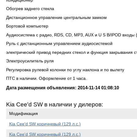
Кондиционер
Обогрев заднего стекла
Дистанционное управление центральным замком
Бортовой компьютер
Аудиосистема с радио, RDS, CD, MP3, AUX и U S B/IPOD входы 
Руль с дистанционным управлением аудиосистемой
электрический привод передних стекол и функция закрывания 
Электроусилитель руля
Регулировка рулевой колонки по углу наклона и по вылету
ПТС в наличии. Оформление от 1 часа.
Дата размещения объявления: 2014-11-14 01:08:10
Kia Cee'd SW в наличии у дилеров:
Модификация
Kia Cee'd SW коричневый (129 л.с.)
Kia Cee'd SW коричневый (129 л.с.)