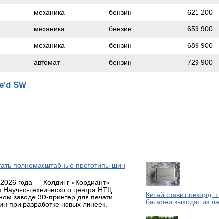
механика
бензин
621 200
механика
бензин
659 900
механика
бензин
689 900
автомат
бензин
729 900
e'd SW
атать полномасштабные прототипы шин
 2026 года — Холдинг «Кордиант»
я Научно-технического центра НТЦ
Китай ставит рекорд: 
ном заводе 3D-принтер для печати
батареи выходят из л
н при разработке новых линеек.