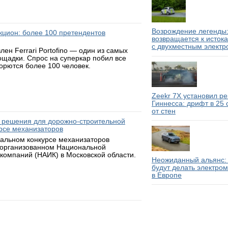
Возрождение легенды:
аукцион: более 100 претендентов
возвращается к исток
с двухместным электр
н Ferrari Portofino — один из самых
ощадки. Спрос на суперкар побил все
борются более 100 человек.
Zeekr 7X установил р
Гиннесса: дрифт в 25
от стен
 решения для дорожно-строительной
рсе механизаторов
нальном конкурсе механизаторов
 организованном Национальной
компаний (НАИК) в Московской области.
Неожиданный альянс: 
будут делать электро
в Европе