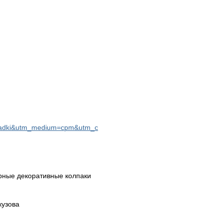
oshadki&utm_medium=cpm&utm_c
ные декоративные колпаки
кузова