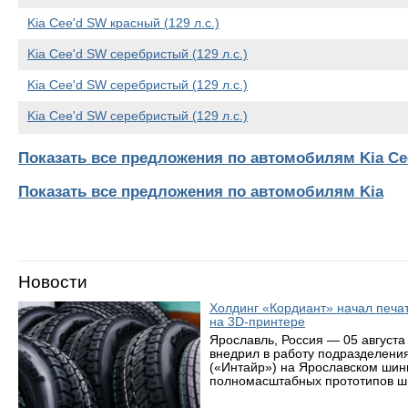
Kia Cee'd SW красный (129 л.с.)
Kia Cee'd SW серебристый (129 л.с.)
Kia Cee'd SW серебристый (129 л.с.)
Kia Cee'd SW серебристый (129 л.с.)
Показать все предложения по автомобилям Kia Ce
Показать все предложения по автомобилям Kia
Новости
Холдинг «Кордиант» начал печ
на 3D-принтере
Ярославль, Россия — 05 августа
внедрил в работу подразделени
(«Интайр») на Ярославском шин
полномасштабных прототипов ши