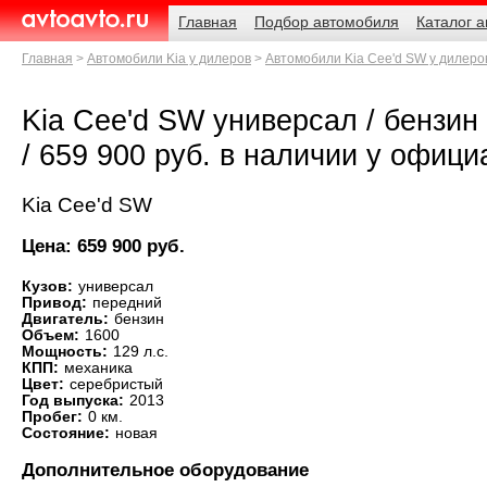
Навигация
Родительские
Главная
Подбор автомобиля
Каталог 
страницы
AvtoAvto.ru
Главная
Автомобили Kia у дилеров
Автомобили Kia Cee'd SW у дилеро
Kia Cee'd SW универсал / бензин /
/ 659 900 руб. в наличии у офиц
Kia Cee'd SW
Цена: 659 900 руб.
Кузов:
универсал
Привод:
передний
Двигатель:
бензин
Объем:
1600
Мощность:
129 л.с.
КПП:
механика
Цвет:
серебристый
Год выпуска:
2013
Пробег:
0 км.
Состояние:
новая
Дополнительное оборудование