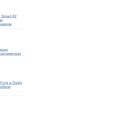
 Smart #2
ам
окаром
екорд
 сантиметрах
Ford и Geely
мобили