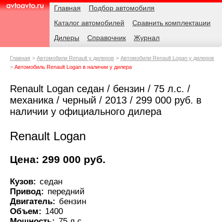
Навигация
Родительские
Главная
Подбор автомобиля
страницы
Каталог автомобилей
Сравнить комплектации
AvtoAvto.ru
Дилеры
Справочник
Журнал
Главная
Автомобили Renault у дилеров
Автомобили Renault Logan у дилеров
Автомобиль Renault Logan в наличии у дилера
Renault Logan седан / бензин / 75 л.с. /
механика / черный / 2013 / 299 000 руб. в
наличии у официального дилера
Renault Logan
Цена: 299 000 руб.
Кузов:
седан
Привод:
передний
Двигатель:
бензин
Объем:
1400
Мощность:
75 л.с.