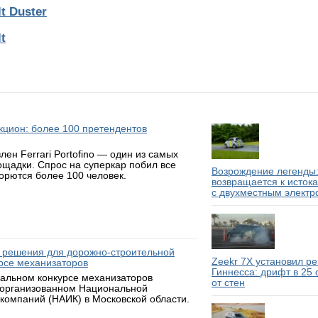
t Duster
t
аукцион: более 100 претендентов
н Ferrari Portofino — один из самых
ощадки. Спрос на суперкар побил все
Возрождение легенды:
борются более 100 человек.
возвращается к исток
с двухместным электр
 решения для дорожно-строительной
Zeekr 7X установил р
рсе механизаторов
Гиннесса: дрифт в 25
нальном конкурсе механизаторов
от стен
 организованном Национальной
компаний (НАИК) в Московской области.