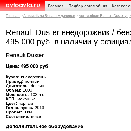
Навигация
Родительские
Главная
Подбор автомобиля
Каталог 
страницы
AvtoAvto.ru
Главная
Автомобили Renault у дилеров
Автомобили Renault Duster у д
Renault Duster внедорожник / бенз
495 000 руб. в наличии у официа
Renault Duster
Цена: 495 000 руб.
Кузов:
внедорожник
Привод:
полный
Двигатель:
бензин
Объем:
1600
Мощность:
102 л.с.
КПП:
механика
Цвет:
черный
Год выпуска:
2013
Пробег:
0 км.
Состояние:
новая
Дополнительное оборудование