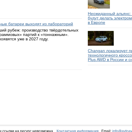
Неожиданный альянс: 
будут делать электро
в Европе
ьные батареи выходят из лабораторий
ий рубеж: производство твёрдотельных
граммовых» партий к «тоннажным».
оявятся уже в 2027 году.
Changan локализует п
технологичного кросс
Plus AWD в России и с
и ссылки на ресурс невозможна.
Контактная информация
Email:
info@avtoav