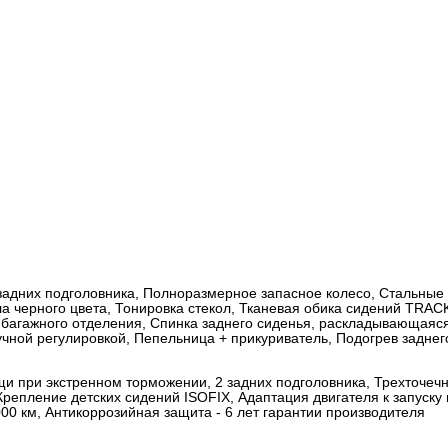
2 задних подголовника, Полноразмерное запасное колесо, Стальные
ла черного цвета, Тонировка стекол, Тканевая обика сидений TRAC
 багажного отделения, Спинка заднего сиденья, раскладывающаяся
чной регулировкой, Пепельница + прикуриватель, Подогрев заднего
щи при экстренном торможении, 2 задних подголовника, Трехточеч
Крепление детских сидений ISOFIX, Адаптация двигателя к запуску
000 км, Антикоррозийная защита - 6 лет гарантии производителя