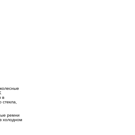
 колесные
K
 в
 стекла,
ные ремни
 в холодном