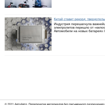
Китай ставит рекорд: твердотел
Индустрия перешагнула важнейш
электролитов перешло от «кило
Автомобили на новых батареях п
© 2011 АвтоАвто. Перепечатка материалов без письменного разрешения 