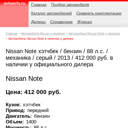
Навигация
Родительские
Главная
Подбор автомобиля
страницы
Каталог автомобилей
Сравнить комплектации
AvtoAvto.ru
Дилеры
Справочник
Журнал
Главная
Автомобили Nissan у дилеров
Автомобили Nissan Note у дилеров
Автомобиль Nissan Note в наличии у дилера
Nissan Note хэтчбек / бензин / 88 л.с. /
механика / серый / 2013 / 412 000 руб. в
наличии у официального дилера
Nissan Note
Цена: 412 000 руб.
Кузов:
хэтчбек
Привод:
передний
Двигатель:
бензин
Объем:
1400
Мощность:
88 л.с.