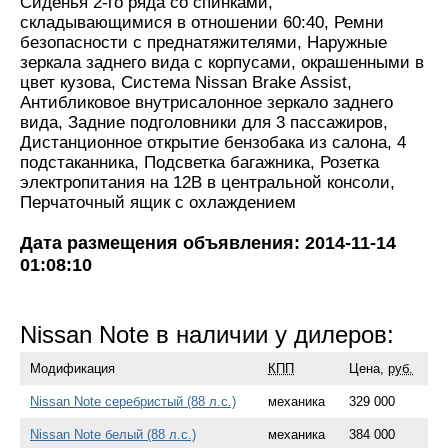
Сиденья 2-го ряда со спинками,
складывающимися в отношении 60:40, Ремни
безопасности с преднатяжителями, Наружные
зеркала заднего вида с корпусами, окрашенными в
цвет кузова, Система Nissan Brake Assist,
Антибликовое внутрисалонное зеркало заднего
вида, Задние подголовники для 3 пассажиров,
Дистанционное открытие бензобака из салона, 4
подстаканника, Подсветка багажника, Розетка
электропитания на 12B в центральной консоли,
Перчаточный ящик с охлаждением
Дата размещения объявления: 2014-11-14
01:08:10
Nissan Note в наличии у дилеров:
Модификация
КПП
Цена,
руб.
Nissan Note серебристый (88 л.с.)
механика
329 000
Nissan Note белый (88 л.с.)
механика
384 000