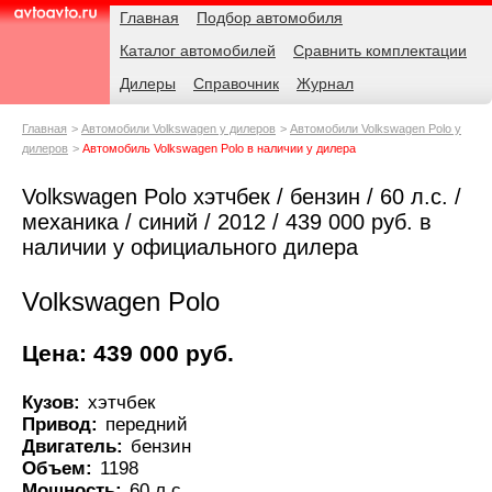
Навигация
Родительские
Главная
Подбор автомобиля
страницы
Каталог автомобилей
Сравнить комплектации
AvtoAvto.ru
Дилеры
Справочник
Журнал
Главная
Автомобили Volkswagen у дилеров
Автомобили Volkswagen Polo у
дилеров
Автомобиль Volkswagen Polo в наличии у дилера
Volkswagen Polo хэтчбек / бензин / 60 л.с. /
механика / синий / 2012 / 439 000 руб. в
наличии у официального дилера
Volkswagen Polo
Цена: 439 000 руб.
Кузов:
хэтчбек
Привод:
передний
Двигатель:
бензин
Объем:
1198
Мощность:
60 л.с.