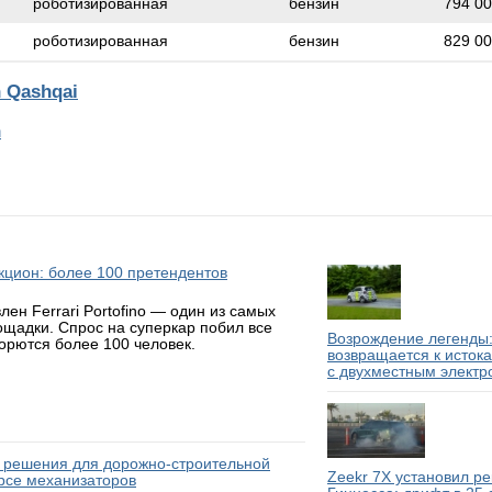
роботизированная
бензин
794 0
роботизированная
бензин
829 0
 Qashqai
n
аукцион: более 100 претендентов
н Ferrari Portofino — один из самых
ощадки. Спрос на суперкар побил все
Возрождение легенды:
борются более 100 человек.
возвращается к исток
с двухместным электр
 решения для дорожно-строительной
Zeekr 7X установил р
рсе механизаторов