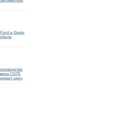
 сантиметрах
Ford и Geely
мобили
роизводство
овера CS75
нижает цену