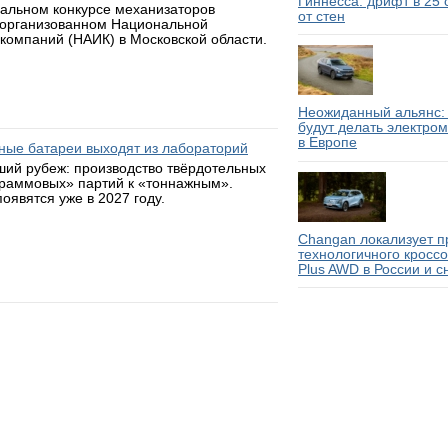
Гиннесса: дрифт в 25
нальном конкурсе механизаторов
от стен
 организованном Национальной
компаний (НАИК) в Московской области.
Неожиданный альянс: 
будут делать электро
в Европе
ьные батареи выходят из лабораторий
ий рубеж: производство твёрдотельных
граммовых» партий к «тоннажным».
оявятся уже в 2027 году.
Changan локализует п
технологичного кросс
Plus AWD в России и с