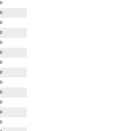
00
00
00
00
00
00
00
00
00
00
00
00
00