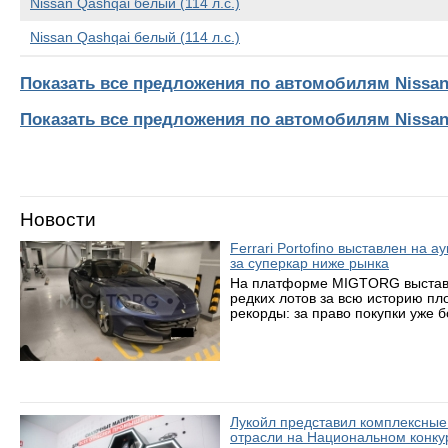
Nissan Qashqai белый (114 л.с.)
Nissan Qashqai белый (114 л.с.)
Показать все предложения по автомобилям Nissan
Показать все предложения по автомобилям Nissa
Новости
Ferrari Portofino выставлен на 
за суперкар ниже рынка
На платформе MIGTORG выставле
редких лотов за всю историю пл
рекорды: за право покупки уже 
Лукойл представил комплексные
отрасли на Национальном конку