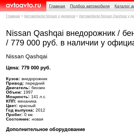
Навигация
Родительские
Главная
Подбор автомобиля
Каталог 
страницы
AvtoAvto.ru
Главная
Автомобили Nissan у дилеров
Автомобили Nissan Qashqai у д
Nissan Qashqai внедорожник / бенз
/ 779 000 руб. в наличии у офиц
Nissan Qashqai
Цена: 779 000 руб.
Кузов:
внедорожник
Привод:
передний
Двигатель:
бензин
Объем:
1997
Мощность:
141 л.с.
КПП:
механика
Цвет:
красный
Год выпуска:
2012
Пробег:
0 км.
Состояние:
новая
Дополнительное оборудование