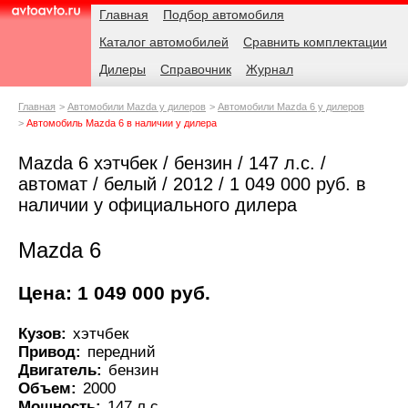
Навигация
Родительские
Главная
Подбор автомобиля
страницы
Каталог автомобилей
Сравнить комплектации
AvtoAvto.ru
Дилеры
Справочник
Журнал
Главная
Автомобили Mazda у дилеров
Автомобили Mazda 6 у дилеров
Автомобиль Mazda 6 в наличии у дилера
Mazda 6 хэтчбек / бензин / 147 л.с. /
автомат / белый / 2012 / 1 049 000 руб. в
наличии у официального дилера
Mazda 6
Цена: 1 049 000 руб.
Кузов:
хэтчбек
Привод:
передний
Двигатель:
бензин
Объем:
2000
Мощность:
147 л.с.