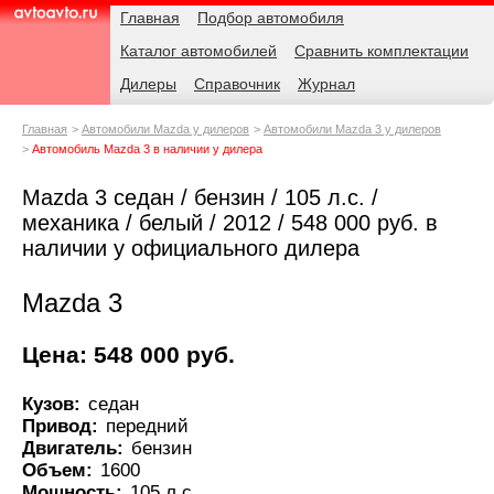
Навигация
Родительские
Главная
Подбор автомобиля
страницы
Каталог автомобилей
Сравнить комплектации
AvtoAvto.ru
Дилеры
Справочник
Журнал
Главная
Автомобили Mazda у дилеров
Автомобили Mazda 3 у дилеров
Автомобиль Mazda 3 в наличии у дилера
Mazda 3 седан / бензин / 105 л.с. /
механика / белый / 2012 / 548 000 руб. в
наличии у официального дилера
Mazda 3
Цена: 548 000 руб.
Кузов:
седан
Привод:
передний
Двигатель:
бензин
Объем:
1600
Мощность:
105 л.с.