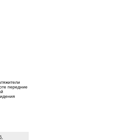
атяжители
оте передние
ий
сидения
б.