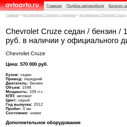
Навигация
Родительские
Главная
Подбор автомобиля
Каталог 
страницы
AvtoAvto.ru
Главная
Автомобили Chevrolet у дилеров
Автомобили Chevrolet Cruze 
Chevrolet Cruze седан / бензин / 1
руб. в наличии у официального 
Chevrolet Cruze
Цена: 570 000 руб.
Кузов:
седан
Привод:
передний
Двигатель:
бензин
Объем:
1598
Мощность:
109 л.с.
КПП:
автомат
Цвет:
серый
Год выпуска:
2012
Пробег:
0 км.
Состояние:
новая
Дополнительное оборудование