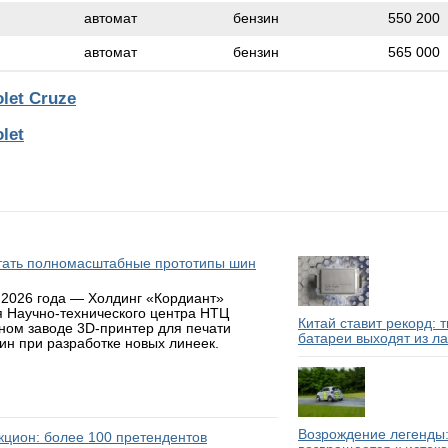
автомат
бензин
550 200
автомат
бензин
565 000
let Cruze
let
атать полномасштабные прототипы шин
 2026 года — Холдинг «Кордиант»
я Научно-технического центра НТЦ
Китай ставит рекорд: 
ном заводе 3D-принтер для печати
батареи выходят из л
н при разработке новых линеек.
Возрождение легенды:
аукцион: более 100 претендентов