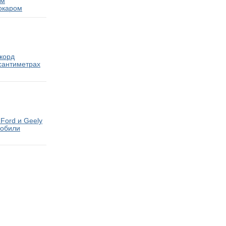
ам
окаром
екорд
 сантиметрах
Ford и Geely
мобили