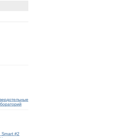
твердотельные
абораторий
 Smart #2