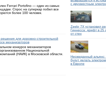
возвращается к исток
с двухместным электр
н Ferrari Portofino — один из самых
ощадки. Спрос на суперкар побил все
борются более 100 человек.
Zeekr 7X установил р
Гиннесса: дрифт в 25
от стен
 решения для дорожно-строительной
рсе механизаторов
нальном конкурсе механизаторов
 организованном Национальной
компаний (НАИК) в Московской области.
Неожиданный альянс: 
будут делать электро
в Европе