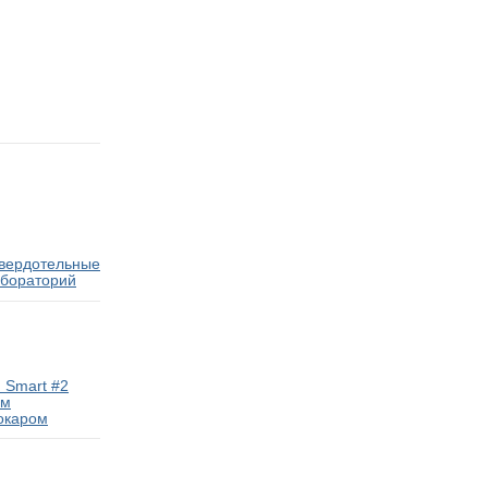
твердотельные
абораторий
 Smart #2
ам
окаром