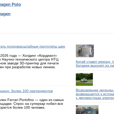
agen Polo
wagen
атать полномасштабные прототипы шин
 2026 года — Холдинг «Кордиант»
я Научно-технического центра НТЦ
Китай ставит рекорд: 
ном заводе 3D-принтер для печати
батареи выходят из л
н при разработке новых линеек.
Возрождение легенды:
аукцион: более 100 претендентов
возвращается к исток
с двухместным электр
н Ferrari Portofino — один из самых
ощадки. Спрос на суперкар побил все
борются более 100 человек.