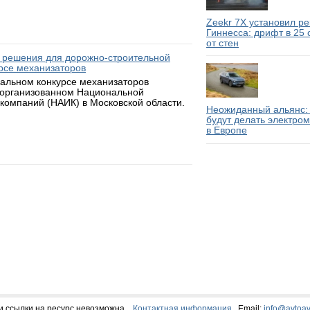
Zeekr 7X установил р
Гиннесса: дрифт в 25
от стен
 решения для дорожно-строительной
рсе механизаторов
нальном конкурсе механизаторов
 организованном Национальной
компаний (НАИК) в Московской области.
Неожиданный альянс: 
будут делать электро
в Европе
и ссылки на ресурс невозможна.
Контактная информация
Email:
info@avtoav