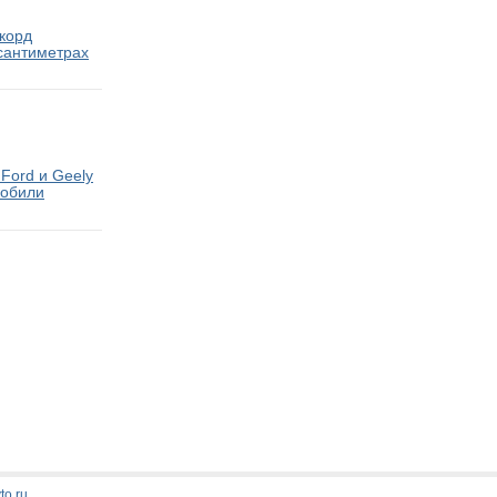
екорд
 сантиметрах
Ford и Geely
мобили
Стати
to.ru