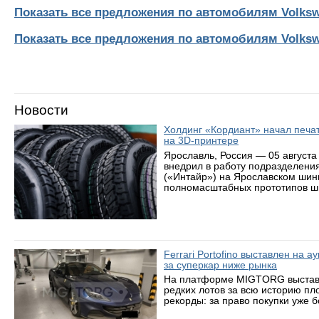
Показать все предложения по автомобилям Volksw
Показать все предложения по автомобилям Volks
Новости
Холдинг «Кордиант» начал печ
на 3D-принтере
Ярославль, Россия — 05 августа
внедрил в работу подразделени
(«Интайр») на Ярославском шин
полномасштабных прототипов ши
Ferrari Portofino выставлен на 
за суперкар ниже рынка
На платформе MIGTORG выставле
редких лотов за всю историю пл
рекорды: за право покупки уже 