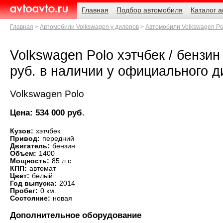
Навигация
Родительские
Главная
Подбор автомобиля
Каталог 
страницы
AvtoAvto.ru
Главная
Автомобили Volkswagen у дилеров
Автомобили Volkswagen Po
Volkswagen Polo хэтчбек / бензин /
руб. в наличии у официального 
Volkswagen Polo
Цена: 534 000 руб.
Кузов:
хэтчбек
Привод:
передний
Двигатель:
бензин
Объем:
1400
Мощность:
85 л.с.
КПП:
автомат
Цвет:
белый
Год выпуска:
2014
Пробег:
0 км.
Состояние:
новая
Дополнительное оборудование