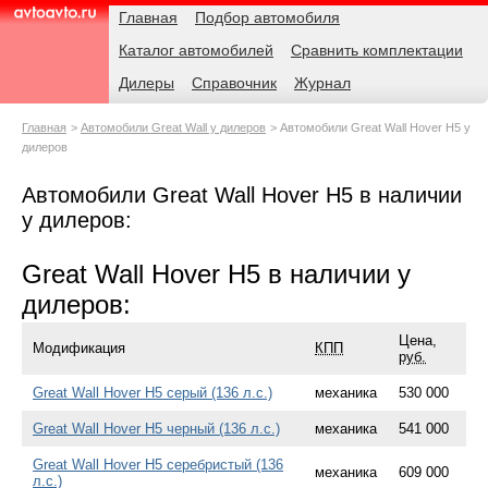
Навигация
Родительские
Главная
Подбор автомобиля
страницы
Каталог автомобилей
Сравнить комплектации
AvtoAvto.ru
Дилеры
Справочник
Журнал
Главная
Автомобили Great Wall у дилеров
Автомобили Great Wall Hover H5 у
дилеров
Автомобили Great Wall Hover H5 в наличии
у дилеров:
Great Wall Hover H5 в наличии у
дилеров:
Цена,
Модификация
КПП
руб.
Great Wall Hover H5 серый (136 л.с.)
механика
530 000
Great Wall Hover H5 черный (136 л.с.)
механика
541 000
Great Wall Hover H5 серебристый (136
механика
609 000
л.с.)