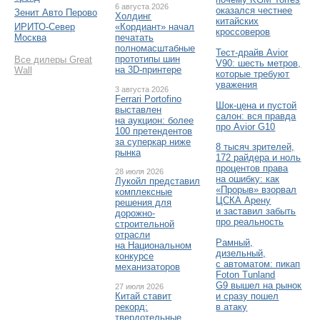
6 августа 2026
оказался честнее
Зенит Авто Перово
Холдинг
китайских
«Кордиант» начал
ИРИТО-Север
кроссоверов
печатать
Москва
полномасштабные
Тест-драйв Avior
прототипы шин
Все дилеры Great
V90: шесть метров,
на 3D-принтере
Wall
которые требуют
уважения
3 августа 2026
Ferrari Portofino
Шок-цена и пустой
выставлен
салон: вся правда
на аукцион: более
про Avior G10
100 претендентов
за суперкар ниже
8 тысяч зрителей,
рынка
172 райдера и ноль
процентов права
28 июля 2026
на ошибку: как
Лукойл представил
«Прорыв» взорвал
комплексные
ЦСКА Арену
решения для
и заставил забыть
дорожно-
про реальность
строительной
отрасли
Рамный,
на Национальном
дизельный,
конкурсе
с автоматом: пикап
механизаторов
Foton Tunland
G9 вышел на рынок
27 июля 2026
Китай ставит
и сразу пошел
рекорд:
в атаку
твердотельные