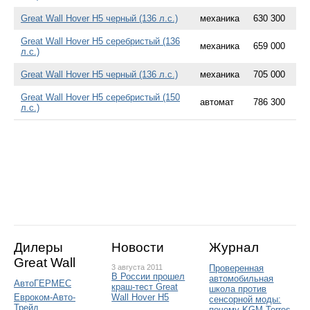
Great Wall Hover H5 черный (136 л.с.)
механика
630 300
Great Wall Hover H5 серебристый (136
механика
659 000
л.с.)
Great Wall Hover H5 черный (136 л.с.)
механика
705 000
Great Wall Hover H5 серебристый (150
автомат
786 300
л.с.)
Дилеры
Новости
Журнал
Great Wall
3 августа 2011
Проверенная
В России прошел
автомобильная
АвтоГЕРМЕС
краш-тест Great
школа против
Wall Hover H5
Евроком-Авто-
сенсорной моды:
Трейд
почему KGM Torres