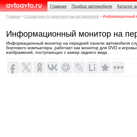
Навигация
Родительские
Главная
Подбор автомобиля
Каталог 
страницы
AvtoAvto.ru
Главная
Справочник по компонентам автомобилей
Информационный м
Информационный монитор на пе
Информационный монитор на передней панели автомобиля сл
бортового компьютера, работает как монитор для DVD и игровы
изображений, поступающих с камер заднего вида.