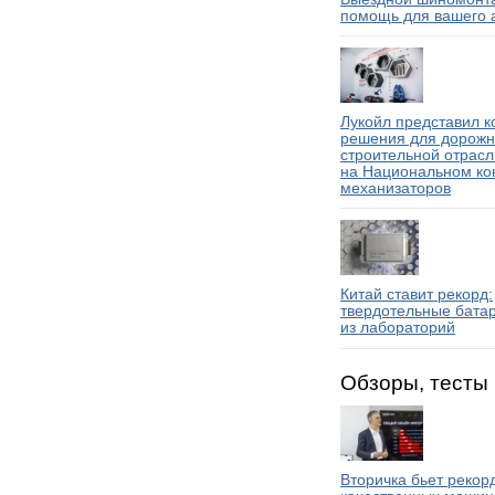
помощь для вашего 
Лукойл представил 
решения для дорожн
строительной отрасл
на Национальном ко
механизаторов
Китай ставит рекорд:
твердотельные бата
из лабораторий
Обзоры, тесты
Вторичка бьет рекор