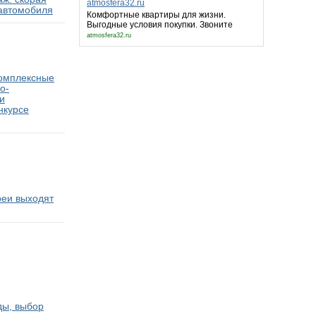
atmosfera32.ru
автомобиля
Комфортные квартиры для жизни.
Выгодные условия покупки. Звоните
atmosfera32.ru
комплексные
о-
и
нкурсе
реи выходят
ды, выбор