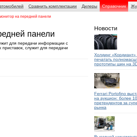
автомобилей
Сравнить комплектации
Дилеры
Справочник
Жу
онитор на передней панели
Новости
редней панели
ужит для передачи информации с
х приставок, служит для передачи
Холдинг «Кордиант»
печатать полномасш
прототипы шин на 3
Ferrari Portofino выс
на аукцион: более 1
претендентов за суп
рынка
Выездной шиномонта