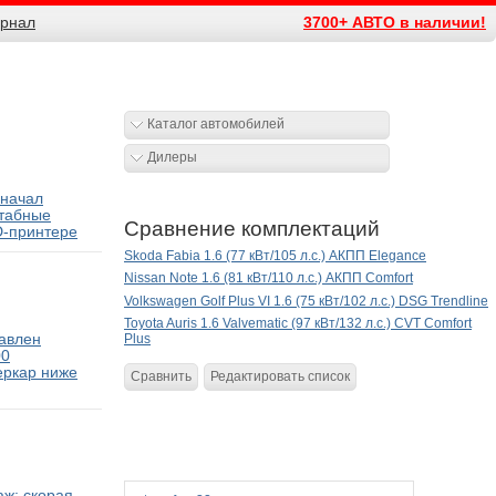
рнал
3700+ АВТО в наличии!
Каталог автомобилей
Дилеры
 начал
табные
Сравнение комплектаций
D-принтере
Skoda Fabia 1.6 (77 кВт/105 л.с.) АКПП Elegance
Nissan Note 1.6 (81 кВт/110 л.с.) АКПП Comfort
Volkswagen Golf Plus VI 1.6 (75 кВт/102 л.с.) DSG Trendline
Toyota Auris 1.6 Valvematic (97 кВт/132 л.с.) CVT Comfort
тавлен
Plus
00
еркар ниже
Сравнить
Редактировать список
ж: скорая