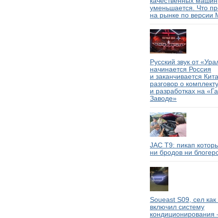
качественных машин
уменьшается. Что п
на рынке по версии M
Русский звук от «Ура
начинается Россия
и заканчивается Кит
разговор о комплек
и разработках на «Г
Заводе»
JAC T9: пикап котор
ни бродов ни блогер
Soueast S09, сел как
включил систему
кондиционирования 