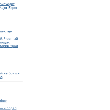
роисходит
ajor Expert
ла»: где
ай. Честный
тующих
агарин Урал
ый не боится
ов
 босс,
— и подал