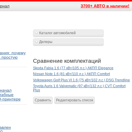
рнал
3700+ АВТО в наличии!
Каталог автомобилей
Дилеры
ания: почему
ь простую
Сравнение комплектаций
Skoda Fabia 1.6 (77 кВт/105 л.с.) АКПП Elegance
Nissan Note 1.6 (81 кВт/110 л.с.) АКПП Comfort
Volkswagen Golf Plus VI 1.6 (75 кВт/102 л.с.) DSG Trendline
Toyota Auris 1.6 Valvematic (97 кВт/132 л.с.) CVT Comfort
 начал
Plus
табные
D-принтере
Сравнить
Редактировать список
тавлен
00