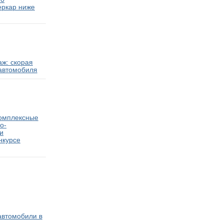
еркар ниже
ж: скорая
автомобиля
комплексные
о-
и
нкурсе
втомобили в