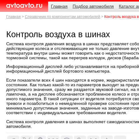
Навигация
Родительские
Главная
Подбор автомобиля
Каталог 
страницы
AvtoAvto.ru
Главная
Справочник по компонентам автомобилей
Контроль воздуха 
Контроль воздуха в шинах
Система контроля давления воздуха в шинах представляет собо
действующие колеса и отслеживающие не только давление вну
температура внутри шины может говорить как о недостаточности
тормозной системы, такой как перегрев колодок, дисков (барабан
Информационный дисплей либо устанавливается на приборной 
информационный дисплей бортового компьютера.
Если показатели всех 4 шин находятся в норме, жидкокристалл
состоянии. Как только какой-то из параметров выходит за пре
допустимого значения, сразу же раздается звуковой сигнал, на
лампочка, а на дисплее обозначается проблемное колесо и отр
иного параметра. В такой ситуации от водителя потребуется св
тревоги и позаботиться о немедленной проверке состояния пр
минимально допустимые значения, заданные на заводе-изготови
соответствии с индивидуальными требованиями водителя.
Система контроля давления в шинах выполняет самодиагностик
автомобиля.