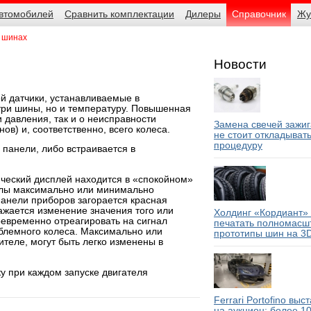
автомобилей
Сравнить комплектации
Дилеры
Справочник
Жу
в шинах
Новости
й датчики, устанавливаемые в
три шины, но и температуру. Повышенная
 давления, так и о неисправности
Замена свечей зажиг
ов) и, соответственно, всего колеса.
не стоит откладыват
процедуру
панели, либо встраивается в
ический дисплей находится в «спокойном»
делы максимально или минимально
 панели приборов загорается красная
ажается изменение значения того или
Холдинг «Кордиант»
оевременно отреагировать на сигнал
печатать полномасш
облемного колеса. Максимально или
прототипы шин на 3
теле, могут быть легко изменены в
у при каждом запуске двигателя
Ferrari Portofino выс
на аукцион: более 1