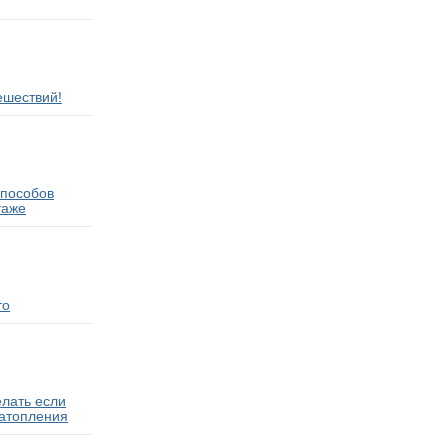
ешествий!
способов
таже
то
елать если
затопления