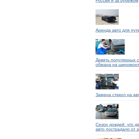
России и за рубежом
Аренда авто для пут
Девять популярных 
обмана на шиномон
Замена стекол на ав
Сезон дождей: что д
авто пострадало от 