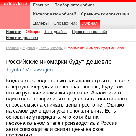
Навигация
Подразделы
Родительские
Дата:
Главная
Подбор автомобиля
страницы
Каталог автомобилей
Сравнить комплектации
AvtoAvto.ru
Дилеры
Справочник
Журнал
Новости
Обзоры
Тест-драйвы
Проверено на себе
Новости дилеров
Главная
Журнал
Статьи, обзоры
Российские иномарки будут дешевле
Российские иномарки будут дешевле
Toyota
/
Volkswagen
Когда автозаводы только начинали строиться, всех
в первую очередь интересовал вопрос, будут ли
новые русские иномарки дешевле. Аналитики в
один голос говорили, что в условиях ажиотажного
спроса смысла снижать цены просто нет. Однако
на самом деле цены уже поползли вниз. Есть
основание утверждать, что хотя бы на
первоначальном этапе производства в России
автопроизводители снизят цены на свою
продукцию.