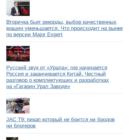
Вторичка бьет рекорды, выбор качественных
машин уменьшается. Что происходит на рынке
по версии Major Expert
Русский звук от «Урала»: где начинается
Россия и заканчивается Китай. Честный
разговор о комплектующих и разработках
на «Гагарин Урал Заводе»
JAC T9: пикап который не боится ни бродов
ни блогеров