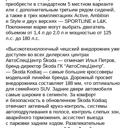
приобрести в стандартном 5 местном варианте
или с дополнительным третьим рядом сидений,
а также в трех комплектациях Active, Ambition
и Style и двух версиях — SPORTLINE и L&K.
Поклонники марки могут выбрать двигатель
объемом от 1,4 л до 2,0 л и мощностью от 125
л.с. до 180 л.с.
«Высокотехнологичный чешский внедорожник уже
доступен во всех дилерских центрах
АвтоСпецЦентр Škoda — отмечает Илья Петров,
бренд-директор Škoda ГК “АвтоСпецЦентр”.
— Škoda Kodiaq — самые большие кроссоверы
модельной линейки бренда. Дорожный просвет
внедорожника составляет 188 мм, что оптимально
для семейного SUV. Задние двери автомобиля
самые широкие в сегменте. За комфорт
и безопасность в обновленном Škoda Kodiaq
отвечают активный круиз-контроль, системы
автоподруливания в полосе, контроль слепых зон,
аварийного торможения, ассистент выезда
с парковки задним ходом. Развлекательные