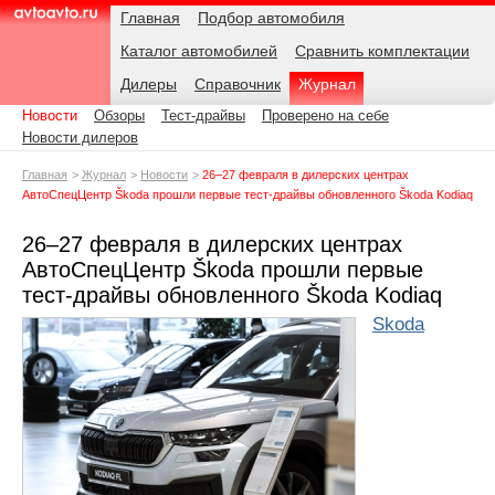
Навигация
Подразделы
Родительские
Дата:
Главная
Подбор автомобиля
страницы
Каталог автомобилей
Сравнить комплектации
AvtoAvto.ru
Дилеры
Справочник
Журнал
Новости
Обзоры
Тест-драйвы
Проверено на себе
Новости дилеров
Главная
Журнал
Новости
26–27 февраля в дилерских центрах
АвтоСпецЦентр Škoda прошли первые тест-драйвы обновленного Škoda Kodiaq
26–27 февраля в дилерских центрах
АвтоСпецЦентр Škoda прошли первые
тест-драйвы обновленного Škoda Kodiaq
Skoda