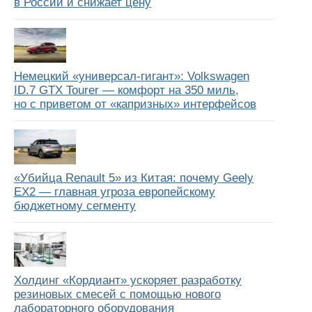
в России и снижает цену
Немецкий «универсал-гигант»: Volkswagen
ID.7 GTX Tourer — комфорт на 350 миль,
но с приветом от «капризных» интерфейсов
«Убийца Renault 5» из Китая: почему Geely
EX2 — главная угроза европейскому
бюджетному сегменту
Холдинг «Кордиант» ускоряет разработку
резиновых смесей с помощью нового
лабораторного оборудования