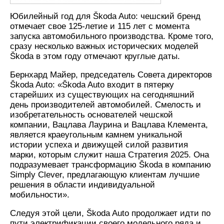
Юбилейный год для Škoda Auto: чешский бренд
отмечает свое 125-летие и 115 лет с момента
запуска автомобильного производства. Кроме того,
сразу несколько важных исторических моделей
Škoda в этом году отмечают круглые даты.
Бернхард Майер, председатель Совета директоров
Škoda Auto: «Škoda Auto входит в пятерку
старейших из существующих на сегодняшний
день производителей автомобилей. Смелость и
изобретательность основателей чешской
компании, Вацлава Лаурина и Вацлава Клемента,
является краеугольным камнем уникальной
истории успеха и движущей силой развития
марки, которым служит наша Стратегия 2025. Она
подразумевает трансформацию Škoda в компанию
Simply Clever, предлагающую клиентам лучшие
решения в области индивидуальной
мобильности».
Следуя этой цели, Škoda Auto продолжает идти по
пути электрификации своего модельного ряда и