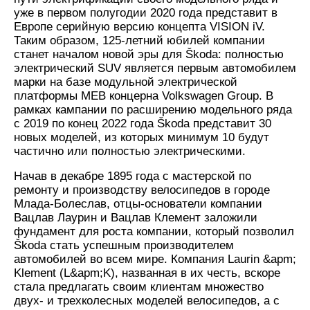
уже в первом полугодии 2020 года представит в
Европе серийную версию концепта VISION iV.
Таким образом, 125-летний юбилей компании
станет началом новой эры для Škoda: полностью
электрический SUV является первым автомобилем
марки на базе модульной электрической
платформы MEB концерна Volkswagen Group. В
рамках кампании по расширению модельного ряда
с 2019 по конец 2022 года Škoda представит 30
новых моделей, из которых минимум 10 будут
частично или полностью электрическими.
Начав в декабре 1895 года с мастерской по
ремонту и производству велосипедов в городе
Млада-Болеслав, отцы-основатели компании
Вацлав Лаурин и Вацлав Клемент заложили
фундамент для роста компании, который позволил
Škoda стать успешным производителем
автомобилей во всем мире. Компания Laurin &apm;
Klement (L&apm;K), названная в их честь, вскоре
стала предлагать своим клиентам множество
двух- и трехколесных моделей велосипедов, а с