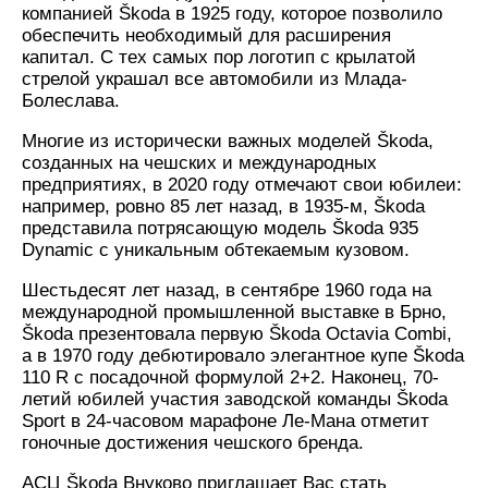
компанией Škoda в 1925 году, которое позволило
обеспечить необходимый для расширения
капитал. С тех самых пор логотип с крылатой
стрелой украшал все автомобили из Млада-
Болеслава.
Многие из исторически важных моделей Škoda,
созданных на чешских и международных
предприятиях, в 2020 году отмечают свои юбилеи:
например, ровно 85 лет назад, в 1935-м, Škoda
представила потрясающую модель Škoda 935
Dynamic с уникальным обтекаемым кузовом.
Шестьдесят лет назад, в сентябре 1960 года на
международной промышленной выставке в Брно,
Škoda презентовала первую Škoda Octavia Combi,
а в 1970 году дебютировало элегантное купе Škoda
110 R с посадочной формулой 2+2. Наконец, 70-
летий юбилей участия заводской команды Škoda
Sport в 24-часовом марафоне Ле-Мана отметит
гоночные достижения чешского бренда.
АСЦ Škoda Внуково приглашает Вас стать