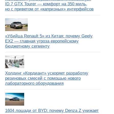
ID.7 GTX Tourer — комфорт на 350 миль,
но с приветом от «капризных» интерфейсов
«Убийца Renault 5» из Китая: почему Geely
EX2 — главная угроза европейскому
бюджетному сегменту
Холдинг «Кордиант» ускоряет разработку
резиновых смесей с помощью нового
лабораторного оборудования
1604 лошади от BYD: почему Denza Z унижает