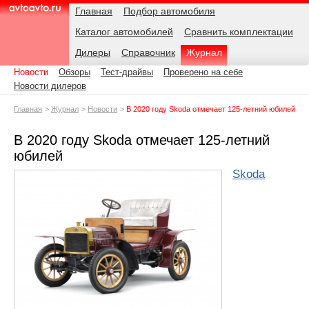
Навигация
Подразделы
Родительские
Дата:
Главная
Подбор автомобиля
страницы
Каталог автомобилей
Сравнить комплектации
AvtoAvto.ru
Дилеры
Справочник
Журнал
Новости
Обзоры
Тест-драйвы
Проверено на себе
Новости дилеров
Главная
Журнал
Новости
В 2020 году Skoda отмечает 125-летний юбилей
В 2020 году Skoda отмечает 125-летний
юбилей
Skoda