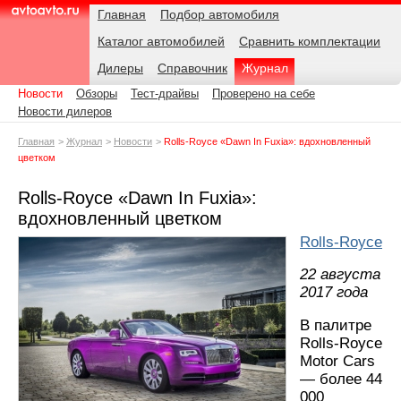
Навигация
Подразделы
Родительские
Дата:
Главная
Подбор автомобиля
страницы
Каталог автомобилей
Сравнить комплектации
AvtoAvto.ru
Дилеры
Справочник
Журнал
Новости
Обзоры
Тест-драйвы
Проверено на себе
Новости дилеров
Главная
Журнал
Новости
Rolls-Royce «Dawn In Fuxia»: вдохновленный
цветком
Rolls-Royce «Dawn In Fuxia»:
вдохновленный цветком
Rolls-Royce
22 августа
2017 года
В палитре
Rolls-Royce
Motor Cars
— более 44
000