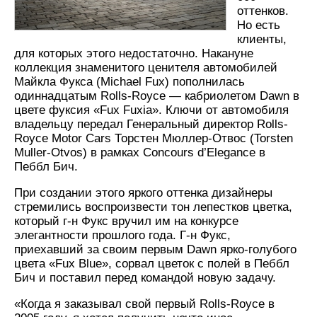
оттенков.
Но есть
клиенты,
для которых этого недостаточно. Накануне
коллекция знаменитого ценителя автомобилей
Майкла Фукса (Michael Fux) пополнилась
одиннадцатым Rolls-Royce — кабриолетом Dawn в
цвете фуксия «Fux Fuxia». Ключи от автомобиля
владельцу передал Генеральный директор Rolls-
Royce Motor Cars Торстен Мюллер-Отвос (Torsten
Muller-Otvos) в рамках Concours d’Elegance в
Пеббл Бич.
При создании этого яркого оттенка дизайнеры
стремились воспроизвести тон лепестков цветка,
который г-н Фукс вручил им на конкурсе
элегантности прошлого года. Г-н Фукс,
приехавший за своим первым Dawn ярко-голубого
цвета «Fux Blue», сорвал цветок с полей в Пеббл
Бич и поставил перед командой новую задачу.
«Когда я заказывал свой первый Rolls-Royce в