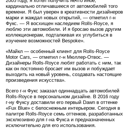
2005 году, я хотел получить нечто иное,
кардинально отличавшееся от автомобилей того
времени. Я был уверен в креативности дизайнеров
марки и жаждал новых открытий, — отметил г-н
Фукс. — Я восхищен наследием Rolls-Royce, я
люблю эти автомобили. И я бросаю вызов другим
коллекционерам, подталкивая их углубиться в
изучение возможностей Bespoke».
«Майкл — особенный клиент для Rolls-Royce
Motor Cars, — отметил г-н Мюллер-Отвос. —
Дизайнеры Rolls-Royce любят работать с ним, так
как он постоянно бросает им вызов и побуждает
выходить на новый уровень, создавать настоящие
произведения искусства».
Всего г-н Фукс заказал одиннадцать автомобилей
Rolls-Royce в персональном дизайне. В 2016 году
г-ну Фуксу доставили его первый Dawn в оттенке
«Fux Blue» с белоснежным интерьером. Сегодня в
палитре Rolls-Royce cемь оттенков, разработанных
эксклюзивно для г-на Фукса и предназначенных
исключительно для его использования.