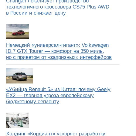
Changan локализует производство
технологичного кроссовера CS75 Plus AWD
в России и снижает цену
Немецкий «универсал-гигант»: Volkswagen
ID.7 GTX Tourer — комфорт на 350 миль,
но с приветом от «капризных» интерфейсов
«Убийца Renault 5» из Китая: почему Geely
EX2 — главная угроза европейскому
бюджетному сегменту
Холдинг «Кордиант» ускоряет разработку