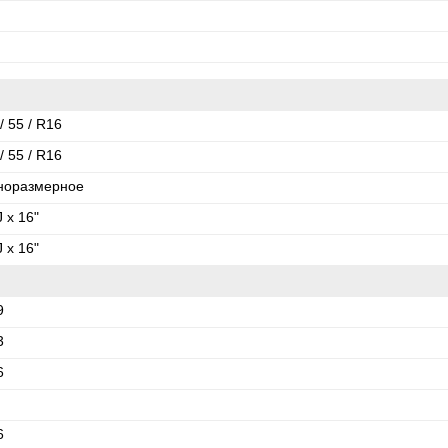
/ 55 / R16
/ 55 / R16
норазмерное
J x 16"
J x 16"
9
3
6
6