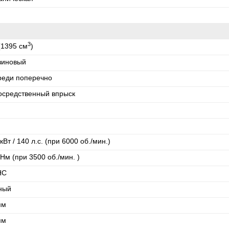
3
(1395 см
)
зиновый
реди поперечно
осредственный впрыск
кВт / 140 л.с. (при 6000 об./мин.)
Нм (при 3500 об./мин. )
HC
ный
мм
мм