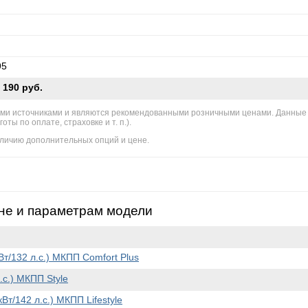
95
 190 руб.
ми источниками и являются рекомендованными розничными ценами. Данные
ы по оплате, страховке и т. п.).
личию дополнительных опций и цене.
не и параметрам модели
кВт/132 л.с.) МКПП Comfort Plus
.с.) МКПП Style
Вт/142 л.с.) МКПП Lifestyle