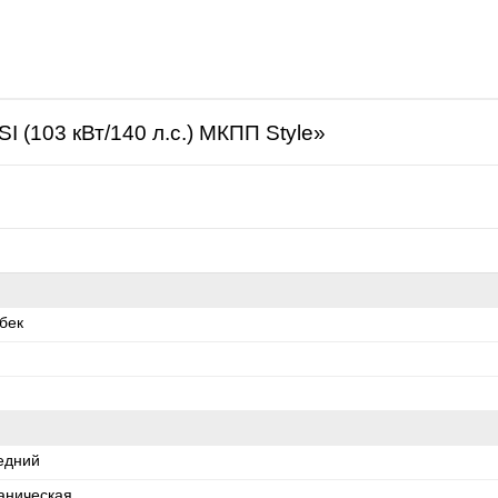
щая
 (103 кВт/140 л.с.) МКПП Style»
бек
едний
аническая