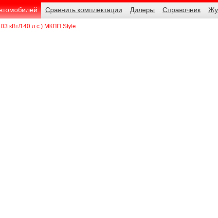
автомобилей
Сравнить комплектации
Дилеры
Справочник
Жу
103 кВт/140 л.с.) МКПП Style