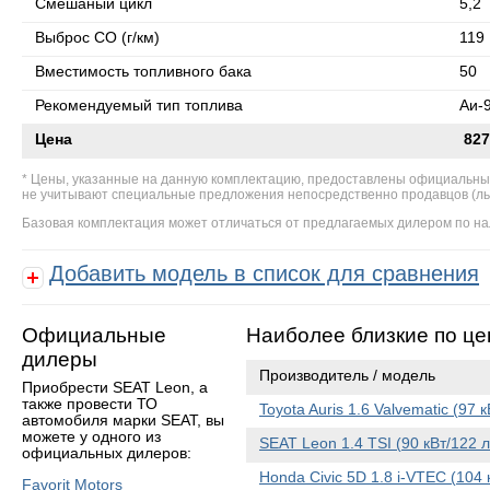
Смешаный цикл
5,2
Выброс СО (г/км)
119
Вместимость топливного бака
50
Рекомендуемый тип топлива
Аи-
Цена
827
Цены, указанные на данную комплектацию, предоставлены официальны
не учитывают специальные предложения непосредственно продавцов (льгот
Базовая комплектация может отличаться от предлагаемых дилером по на
Добавить модель в список для сравнения
Официальные
Наиболее близкие по це
дилеры
Производитель / модель
Приобрести SEAT Leon, а
также провести ТО
Toyota Auris 1.6 Valvematic (97 
автомобиля марки SEAT, вы
можете у одного из
SEAT Leon 1.4 TSI (90 кВт/122 л
официальных дилеров:
Honda Civic 5D 1.8 i-VTEC (104 к
Favorit Motors