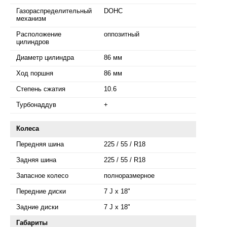
Газораспределительный
DOHC
механизм
Расположение
оппозитный
цилиндров
Диаметр цилиндра
86 мм
Ход поршня
86 мм
Степень сжатия
10.6
Турбонаддув
+
Колеса
Передняя шина
225 / 55 / R18
Задняя шина
225 / 55 / R18
Запасное колесо
полноразмерное
Передние диски
7 J x 18"
Задние диски
7 J x 18"
Габариты