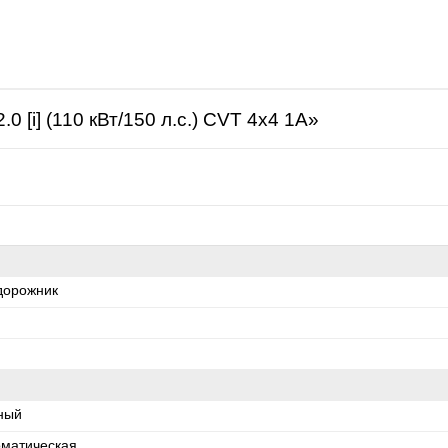
щая
0 [i] (110 кВт/150 л.с.) CVT 4x4 1A»
дорожник
ный
оматическая