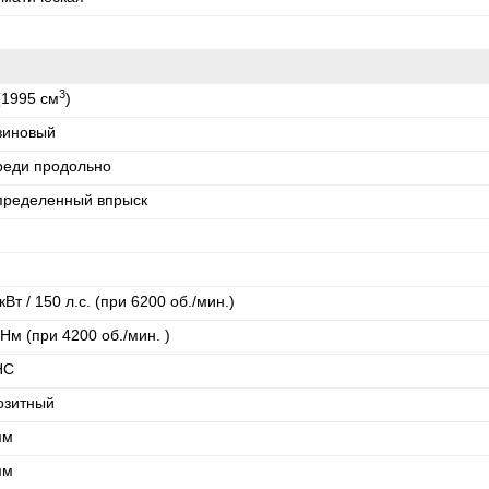
3
(1995 см
)
зиновый
реди продольно
пределенный впрыск
кВт / 150 л.с. (при 6200 об./мин.)
Нм (при 4200 об./мин. )
HC
озитный
мм
мм