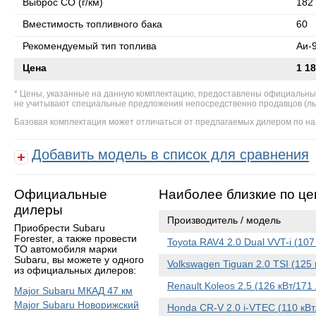
Выброс СО (г/км)
182
Вместимость топливного бака
60
Рекомендуемый тип топлива
Аи-
Цена
1 18
Цены, указанные на данную комплектацию, предоставлены официальны
не учитывают специальные предложения непосредственно продавцов (льгот
Базовая комплектация может отличаться от предлагаемых дилером по на
Добавить модель в список для сравнения
Официальные
Наиболее близкие по це
дилеры
Производитель / модель
Приобрести Subaru
Forester, а также провести
Toyota RAV4 2.0 Dual VVT-i (107
ТО автомобиля марки
Subaru, вы можете у одного
Volkswagen Tiguan 2.0 TSI (125 
из официальных дилеров:
Renault Koleos 2.5 (126 кВт/171
Major Subaru МКАД 47 км
Major Subaru Новорижский
Honda CR-V 2.0 i-VTEC (110 кВт