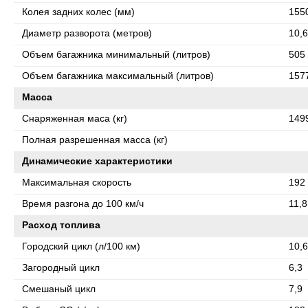
Колея задних колес (мм)
155
Диаметр разворота (метров)
10,6
Объем багажника минимальный (литров)
505
Объем багажника максимальный (литров)
157
Масса
Снаряженная маса (кг)
149
Полная разрешенная масса (кг)
Динамические характеристики
Максимальная скорость
192
Время разгона до 100 км/ч
11,8
Расход топлива
Городский цикл (л/100 км)
10,6
Загородный цикл
6,3
Смешаный цикл
7,9