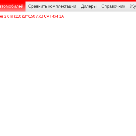
автомобилей
Сравнить комплектации
Дилеры
Справочник
Жу
r 2.0 [i] (110 кВт/150 л.с.) CVT 4x4 1A