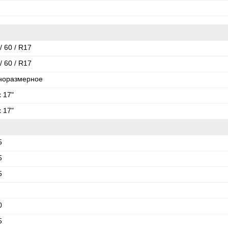
/ 60 / R17
/ 60 / R17
норазмерное
x 17"
x 17"
5
5
5
0
5