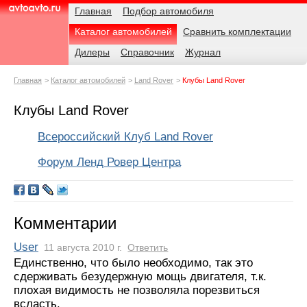
Навигация
Родительские
Главная
Подбор автомобиля
страницы
Каталог автомобилей
Сравнить комплектации
AvtoAvto.ru
Дилеры
Справочник
Журнал
Главная
Каталог автомобилей
Land Rover
Клубы Land Rover
Клубы Land Rover
Всероссийский Клуб Land Rover
Форум Ленд Ровер Центра
Комментарии
User
11 августа 2010 г.
Ответить
Единственно, что было необходимо, так это
сдерживать безудержную мощь двигателя, т.к.
плохая видимость не позволяла порезвиться
всласть.