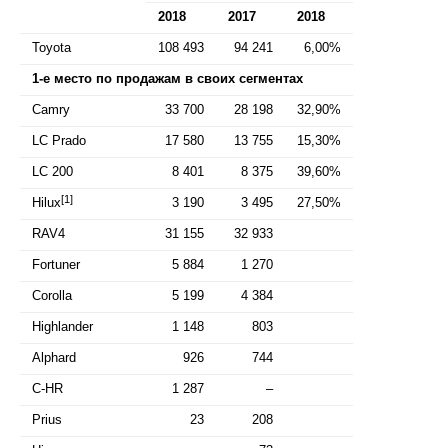
2018
2017
2018
Toyota
108 493
94 241
6,00%
1-е место по продажам в своих сегментах
Camry
33 700
28 198
32,90%
LC Prado
17 580
13 755
15,30%
LC 200
8 401
8 375
39,60%
[1]
Hilux
3 190
3 495
27,50%
RAV4
31 155
32 933
Fortuner
5 884
1 270
Corolla
5 199
4 384
Highlander
1 148
803
Alphard
926
744
C-HR
1 287
–
Prius
23
208