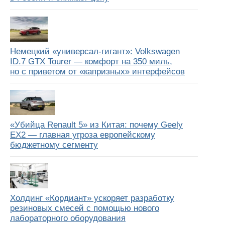
Немецкий «универсал-гигант»: Volkswagen
ID.7 GTX Tourer — комфорт на 350 миль,
но с приветом от «капризных» интерфейсов
«Убийца Renault 5» из Китая: почему Geely
EX2 — главная угроза европейскому
бюджетному сегменту
Холдинг «Кордиант» ускоряет разработку
резиновых смесей с помощью нового
лабораторного оборудования