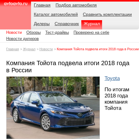
Навигация
Подразделы
Родительские
Дата:
Главная
Подбор автомобиля
страницы
Каталог автомобилей
Сравнить комплектации
AvtoAvto.ru
Дилеры
Справочник
Журнал
Новости
Обзоры
Тест-драйвы
Проверено на себе
Новости дилеров
Главная
Журнал
Новости
Компания Тойота подвела итоги 2018 года в России
Компания Тойота подвела итоги 2018 года
в России
Toyota
По итогам
2018 года
компания
Тойота