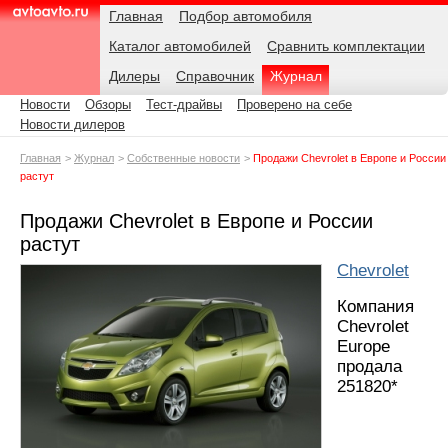
Навигация
Подразделы
Родительские
Дата:
Главная
Подбор автомобиля
страницы
Каталог автомобилей
Сравнить комплектации
AvtoAvto.ru
Дилеры
Справочник
Журнал
Новости
Обзоры
Тест-драйвы
Проверено на себе
Новости дилеров
Главная
Журнал
Собственные новости
Продажи Chevrolet в Европе и России
растут
Продажи Chevrolet в Европе и России
растут
Chevrolet
Компания
Chevrolet
Europe
продала
251820*