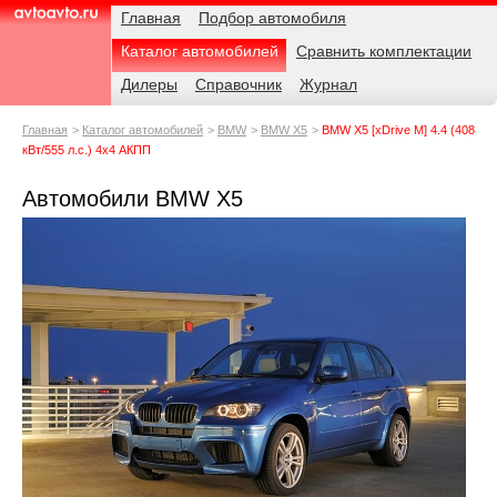
Навигация
Родительские
Примечания
Главная
Подбор автомобиля
страницы
Каталог автомобилей
Сравнить комплектации
AvtoAvto.ru
Дилеры
Справочник
Журнал
Главная
Каталог автомобилей
BMW
BMW X5
BMW X5 [xDrive M] 4.4 (408
кВт/555 л.с.) 4x4 АКПП
Автомобили BMW X5