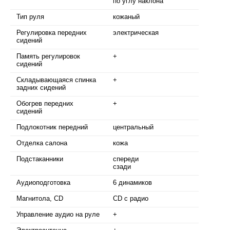
по углу наклона
Тип руля
кожаный
Регулировка передних
электрическая
сидений
Память регулировок
+
сидений
Складывающаяся спинка
+
задних сидений
Обогрев передних
+
сидений
Подлокотник передний
центральный
Отделка салона
кожа
Подстаканники
спереди
сзади
Аудиоподготовка
6 динамиков
Магнитола, CD
CD с радио
Управление аудио на руле
+