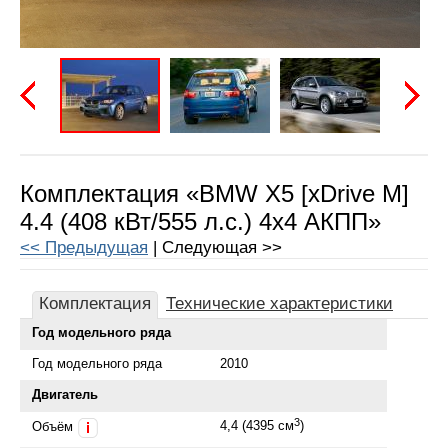
Предыдущая
Следу
Комплектация «BMW X5 [xDrive M]
4.4 (408 кВт/555 л.с.) 4x4 АКПП»
<< Предыдущая
| Следующая >>
Комплектация
Технические характеристики
Год модельного ряда
Год модельного ряда
2010
Двигатель
3
4,4 (4395 см
)
Объём
i