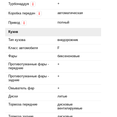
+
Турбонаддув
i
автоматическая
Коробка передач
i
полный
Привод
i
Кузов
Тип кузова
внедорожник
Класс автомобиля
F
Фары
биксеноновые
Противотуманные фары -
+
передние
Противотуманные фары -
+
задние
Омыватель фар
+
Диски
литые
Тормоза передние
дисковые
вентилируемые
Тормоза задние
дисковые